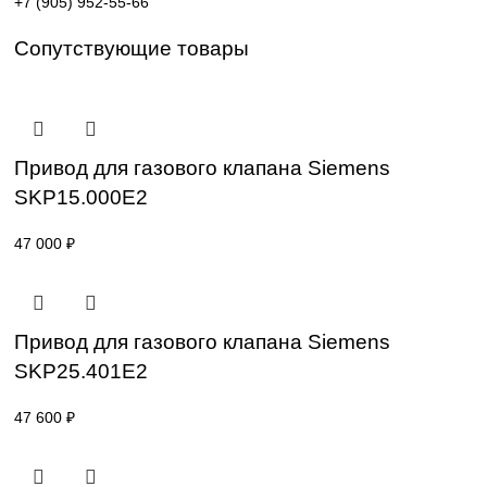
Поставка под заказ: подбор по серии, артикулу и
техническим параметрам.
Уточнение цены и сроков поставки:
Для получения актуальной цены и информации о сроках
отправьте заявку с реквизитами вашей организации на
sales@corp-line.ru
или свяжитесь по телефону:
+7 (499) 130-03-67
,
+7 (905) 952-55-66
Сопутствующие товары
Привод для газового клапана Siemens