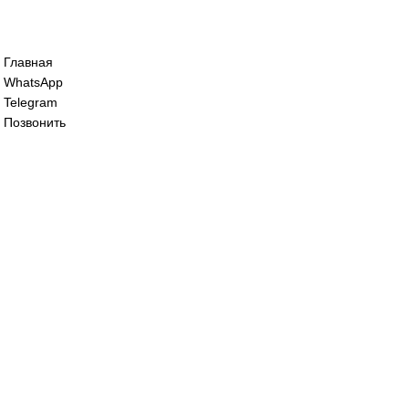
Сервопривод воздушной заслонки Sieme
SQM48.697A9
195 000
₽
Сервопривод воздушной заслонки Sieme
SQM48.497B9
114 000
₽
Все права защищены. 2023. © corp-line
+7 (499) 130-03-67; +7 (905) 952-55-66
Главная