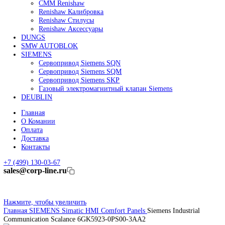
Линейные энкодеры Heidenhain LC 185
Линейные энкодеры Heidenhain LC 195F
FANUC ROBOT
Робот Fanuc LR Mate
Робот Fanuc для сварки
Коллаборативные-роботы FANUC
Робот Delta Fanuc
Редуктор Fanuc Робот
FESTO
Балонный цилиндр Festo
RENISHAW
Renishaw Системы измерений
CMM Renishaw
Renishaw Калибровка
Renishaw Cтилусы
Renishaw Аксессуары
DUNGS
SMW AUTOBLOK
SIEMENS
Сервопривод Siemens SQN
Сервопривод Siemens SQM
Сервопривод Siemens SKP
Газовый электромагнитный клапан Siemens