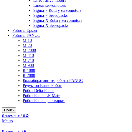
AC Drives
General Purpose Industrial Drives
Legacy Drives
Regenerative Solutions
Special Application Drives
Motion Control
Direct drive motors
Linear servomotors
Sigma-7 Rotary servomotors
Sigma-7 Servopacks
Sigma-X Rotary servomotors
Sigma-X Servopacks
Роботы Epson
Роботы FANUC
M-10
M-20
M-2000
M-410
M-710
M-900
R-1000
R-2000
Коллаборативные-роботы FANUC