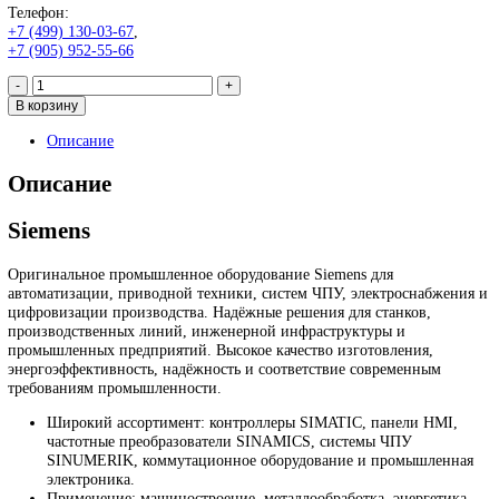
Siemens Industrial Communicat
Scalance 6GK5923-0PS00-3AA2
99 999
₽
Запрос
Запрос
*Спец цены для госкомпаний
Промышленное оборудование Siemens для автоматизации, при
техники, ЧПУ, электроснабжения и цифровизации производств
Надёжные решения для станков, производственных линий и
предприятий различных отраслей.
Контакты:
Email:
sales@corp-line.ru
Телефон:
+7 (499) 130-03-67
,
+7 (905) 952-55-66