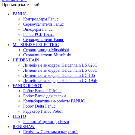
Редуктор Fanuc Робот
Робот Delta Fanuc
Робот Fanuc LR Mate
Робот Fanuc для сварки
Поиск
0
элемент
/
0
₽
Меню
0
элемент
0
₽
Просмотр категорий
FANUC
Контроллеры Fanuc
Сервоуселители Fanuc
Энкодеры Fanuc
Fanuc PCB Плата
Серводвигатели Fanuc
MITSUBISHI ELECTRIC
Сервоприводы Mitsubishi
Серводвигатели Mitsubishi
HEIDENHAIN
Линейные энкодеры Heidenhain LS 628C
Линейные энкодеры Heidenhain LS 688C