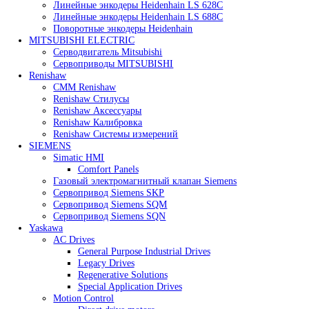
Heidenhain
Линейные энкодеры Heidenhain LC 185
Линейные энкодеры Heidenhain LC 195F
Линейные энкодеры Heidenhain LS 628C
Линейные энкодеры Heidenhain LS 688C
Поворотные энкодеры Heidenhain
MITSUBISHI ELECTRIC
Серводвигатель Mitsubishi
Сервоприводы MITSUBISHI
Renishaw
CMM Renishaw
Renishaw Cтилусы
Renishaw Аксессуары
Renishaw Калибровка
Renishaw Системы измерений
SIEMENS
Simatic HMI
Comfort Panels
Газовый электромагнитный клапан Siemens
Сервопривод Siemens SKP
Сервопривод Siemens SQM
Сервопривод Siemens SQN
Yaskawa