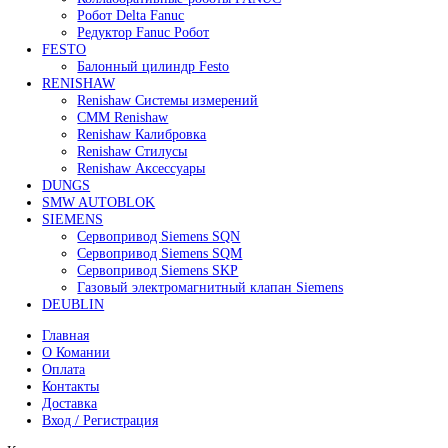
В корзину
Быстрый просмотр
Сервопривод воздушной заслонки Siemens SQM48.49
114 000
₽
Все права защищены. 2023. © corp-line
+7 (499) 130-03-67; +7 (905) 952-55-66
Поиск
Меню
Категории
FANUC
Контроллеры Fanuc
Сервоуселители Fanuc
Энкодеры Fanuc
Fanuc PCB Плата
Серводвигатели Fanuc
MITSUBISHI ELECTRIC
Сервоприводы Mitsubishi
Серводвигатели Mitsubishi