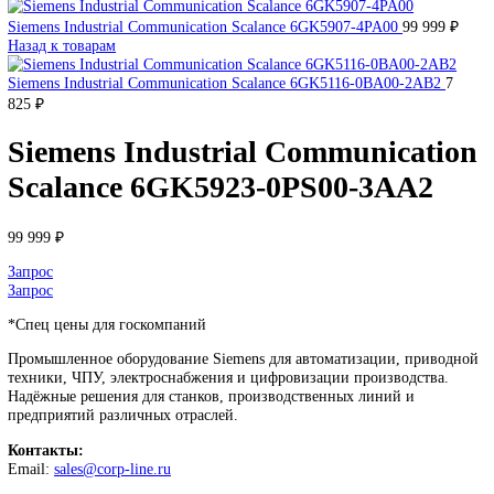
DEUBLIN
Главная
О Комании
Оплата
Доставка
Контакты
+7 (499) 130-03-67
sales@corp-line.ru
Нажмите, чтобы увеличить
Главная
SIEMENS
Simatic HMI
Comfort Panels
Siemens Industria
Communication Scalance 6GK5923-0PS00-3AA2
Siemens Industrial Communication Scalance 6GK5907-4PA00
99 9
Назад к товарам
Siemens Industrial Communication Scalance 6GK5116-0BA00-2A
825
₽