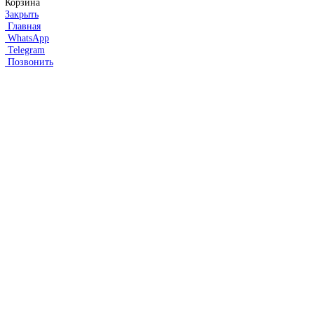
HEIDENHAIN
Линейные энкодеры Heidenhain LS 628C
Линейные энкодеры Heidenhain LS 688C
Линейные энкодеры Heidenhain LC 185
Линейные энкодеры Heidenhain LC 195F
FANUC ROBOT
Робот Fanuc LR Mate
Робот Fanuc для сварки
Коллаборативные-роботы FANUC
Робот Delta Fanuc
Редуктор Fanuc Робот
FESTO
Балонный цилиндр Festo
RENISHAW
Renishaw Системы измерений
CMM Renishaw
Renishaw Калибровка
Renishaw Cтилусы
Renishaw Аксессуары
DUNGS
SMW AUTOBLOK
SIEMENS
Сервопривод Siemens SQN