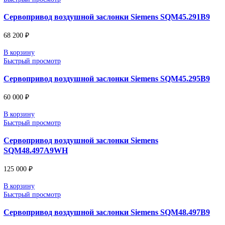
производственных процессов.
Поставка под заказ: подбор по серии, артикулу и технич
параметрам.
Уточнение цены и сроков поставки:
Для получения актуальной цены и информации о сроках отпра
заявку с реквизитами вашей организации на
sales@corp-line.ru
или свяжитесь по телефону:
+7 (499) 130-03-67
,
+7 (905) 952-55-66
Сопутствующие товары
В корзину
Быстрый просмотр
Сервопривод воздушной заслонки Siemens SQM10.16
86 800
₽