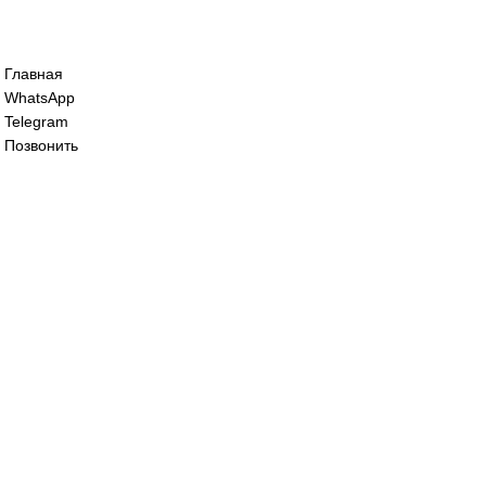
Сервопривод воздушной заслонки Sieme
SQM45.291B9
68 200
₽
Сервопривод воздушной заслонки Sieme
SQM48.697A9
195 000
₽
Все права защищены. 2023. © corp-line
+7 (499) 130-03-67; +7 (905) 952-55-66
Главная