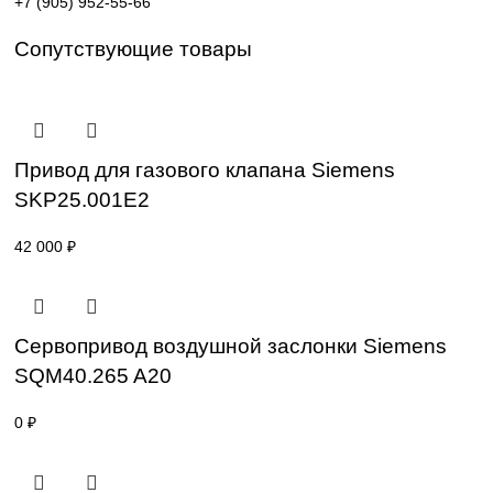
Поставка под заказ: подбор по серии, артикулу и
техническим параметрам.
Уточнение цены и сроков поставки:
Для получения актуальной цены и информации о сроках
отправьте заявку с реквизитами вашей организации на
sales@corp-line.ru
или свяжитесь по телефону:
+7 (499) 130-03-67
,
+7 (905) 952-55-66
Сопутствующие товары
Привод для газового клапана Siemens