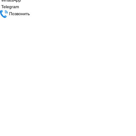
96 000
₽
Сервопривод воздушной заслонки Siem
SQM10.16562
86 800
₽
Все права защищены. 2023. © corp-line
+7 (499) 130-03-67; +7 (905) 952-55-66
Главная
WhatsApp
Telegram
Позвонить