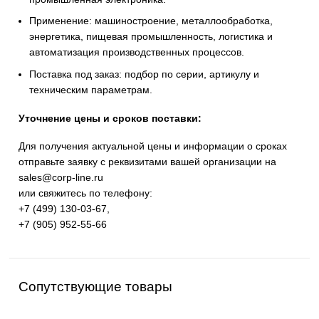
предприятий. Высокое качество изготовления,
энергоэффективность, надёжность и соответствие
современным требованиям промышленности.
Широкий ассортимент: контроллеры SIMATIC, панел
HMI, частотные преобразователи SINAMICS, систем
ЧПУ SINUMERIK, коммутационное оборудование и
промышленная электроника.
Применение: машиностроение, металлообработка,
энергетика, пищевая промышленность, логистика и
автоматизация производственных процессов.
Поставка под заказ: подбор по серии, артикулу и
техническим параметрам.
Уточнение цены и сроков поставки:
Для получения актуальной цены и информации о срок
отправьте заявку с реквизитами вашей организации на