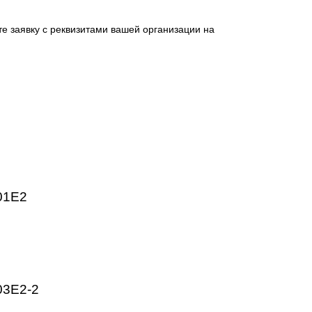
 промышленных предприятий. Высокое качество изготовлен
HMI, частотные преобразователи SINAMICS, системы ЧПУ
ргетика, пищевая промышленность, логистика и автоматиз
ническим параметрам.
отправьте заявку с реквизитами вашей организации на