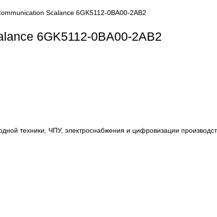
dustrial Communication Scalance 6GK5112-0BA00-2AB2
ion Scalance 6GK5112-0BA00-2AB2
, приводной техники, ЧПУ, электроснабжения и цифровиза