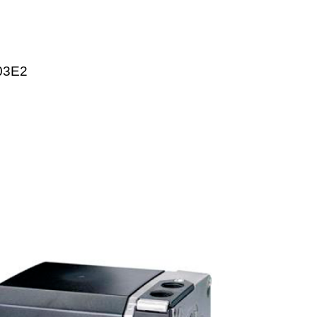
KP25.001E2
P25.003E2-2
KP25.303E2