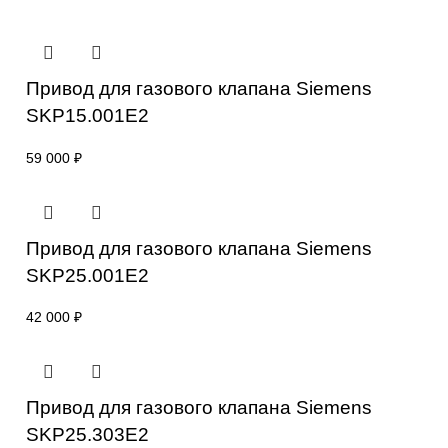
отправьте заявку с реквизитами вашей организации на
sales@corp-line.ru
или свяжитесь по телефону:
+7 (499) 130-03-67
,
+7 (905) 952-55-66
Сопутствующие товары
Привод для газового клапана Siemens
SKP15.001E2
59 000
₽