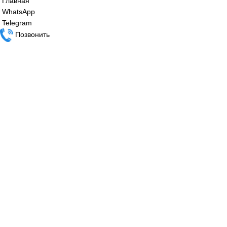
SKP25.703E2
71 600
₽
Сервопривод воздушной заслонки Siem
SQM45.291B9
68 200
₽
Все права защищены. 2023. © corp-line
+7 (499) 130-03-67; +7 (905) 952-55-66
Главная
WhatsApp
Telegram
Позвонить