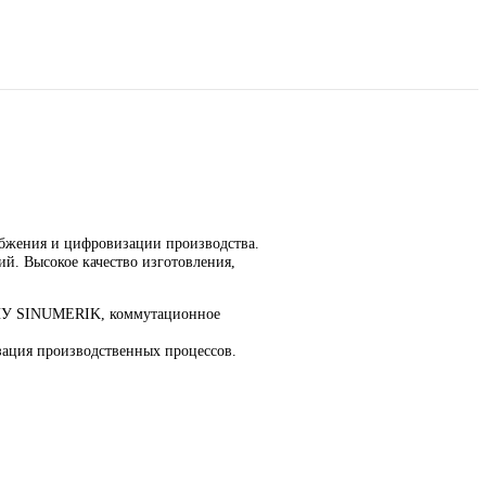
оматизации, приводной
ции производства.
нных линий и