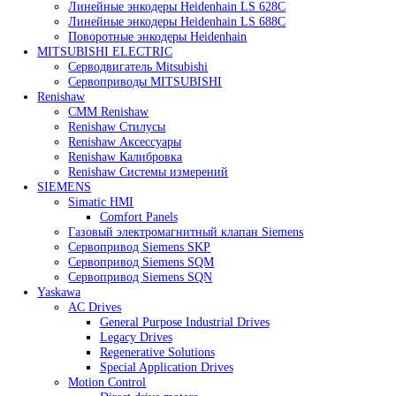
Heidenhain
Линейные энкодеры Heidenhain LC 185
Линейные энкодеры Heidenhain LC 195F
Линейные энкодеры Heidenhain LS 628C
Линейные энкодеры Heidenhain LS 688C
Поворотные энкодеры Heidenhain
MITSUBISHI ELECTRIC
Серводвигатель Mitsubishi
Сервоприводы MITSUBISHI
Renishaw
CMM Renishaw
Renishaw Cтилусы
Renishaw Аксессуары
Renishaw Калибровка
Renishaw Системы измерений
SIEMENS
Simatic HMI
Comfort Panels
Газовый электромагнитный клапан Siemens
Сервопривод Siemens SKP
Сервопривод Siemens SQM
Сервопривод Siemens SQN
Yaskawa