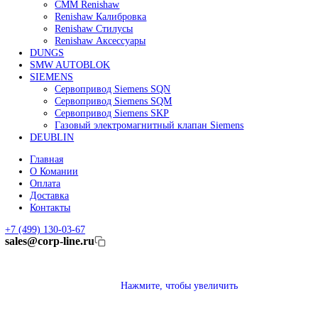
Линейные энкодеры Heidenhain LC 185
Линейные энкодеры Heidenhain LC 195F
FANUC ROBOT
Робот Fanuc LR Mate
Робот Fanuc для сварки
Коллаборативные-роботы FANUC
Робот Delta Fanuc
Редуктор Fanuc Робот
FESTO
Балонный цилиндр Festo
RENISHAW
Renishaw Системы измерений
CMM Renishaw
Renishaw Калибровка
Renishaw Cтилусы
Renishaw Аксессуары
DUNGS
SMW AUTOBLOK
SIEMENS
Сервопривод Siemens SQN
Сервопривод Siemens SQM
Сервопривод Siemens SKP
Газовый электромагнитный клапан Siemens