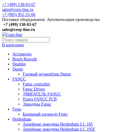
+7 (499) 130-03-67
sales@corp-line.ru
+7 (905) 952-55-66
Поставки оборудования. Автоматизация производства
+7 (499)
130-03-67
sales@corp-line.ru
В категории
Accessories
Bosch Rexroth
Deublin
Dungs
Газовый мультиблок Dungs
FANUC
Fanuc controller
Fanuc Drives
ДВИГАТЕЛЬ FANUC
Плата FANUC PCB
Энкодеры Fanuc
Festo
Балонный цилиндр Festo