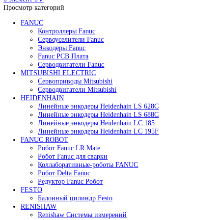
Редуктор Fanuc Робот
Робот Delta Fanuc
Робот Fanuc LR Mate
Робот Fanuc для сварки
Поиск
0
элемент
/
0
₽
Меню
0
элемент
0
₽
Просмотр категорий
FANUC
Контроллеры Fanuc
Сервоуселители Fanuc
Энкодеры Fanuc
Fanuc PCB Плата
Серводвигатели Fanuc
MITSUBISHI ELECTRIC
Сервоприводы Mitsubishi
Серводвигатели Mitsubishi
HEIDENHAIN
Линейные энкодеры Heidenhain LS 628C
Линейные энкодеры Heidenhain LS 688C