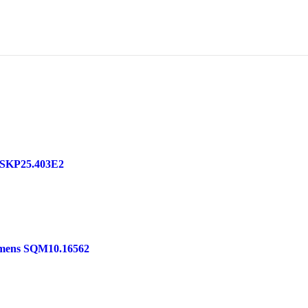
ование Siemens для автоматизации, приводной техники, систе
оизводственных линий, инженерной инфраструктуры и промышле
и соответствие современным требованиям промышленности.
оллеры SIMATIC, панели HMI, частотные преобразователи SI
 электроника.
металлообработка, энергетика, пищевая промышленность, логи
 серии, артикулу и техническим параметрам.
и:
нформации о сроках отправьте заявку с реквизитами вашей орг