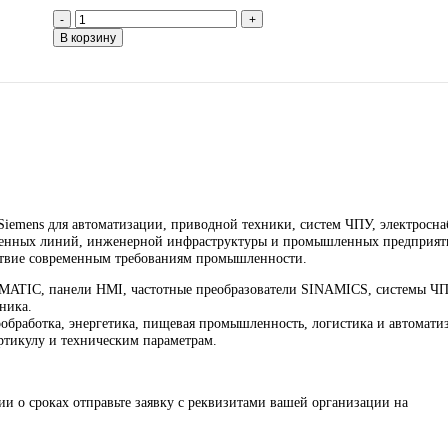
4 525
₽
Запрос
Запрос
*Спец цены для госкомпаний
Промышленное оборудование Siemens для авт
техники, ЧПУ, электроснабжения и цифровиза
Надёжные решения для станков, производстве
предприятий различных отраслей.
Контакты:
Email:
sales@corp-line.ru
Телефон:
+7 (499) 130-03-67
,
+7 (905) 952-55-66
В корзину