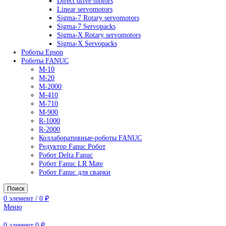
AC Drives
General Purpose Industrial Drives
Legacy Drives
Regenerative Solutions
Special Application Drives
Motion Control
Direct drive motors
Linear servomotors
Sigma-7 Rotary servomotors
Sigma-7 Servopacks
Sigma-X Rotary servomotors
Sigma-X Servopacks
Роботы Epson
Роботы FANUC
M-10
M-20
M-2000
M-410
M-710
M-900
R-1000
R-2000
Коллаборативные-роботы FANUC