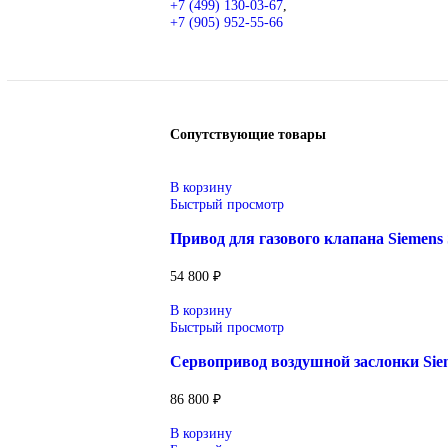
Описание
Описание
Siemens
Оригинальное промышленное оборуд
Надёжные решения для станков, пр
энергоэффективность, надёжность 
Широкий ассортимент: контр
оборудование и промышленная
Применение: машиностроение, 
Поставка под заказ: подбор по
Уточнение цены и сроков поставк
Для получения актуальной цены и и
sales@corp-line.ru
или свяжитесь по телефону:
+7 (499) 130-03-67
,