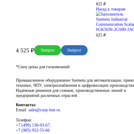
Главная
SIEMENS
Simatic HMI
Comfort
Panels
Siemens Industrial Communication
Scalance 6GK5005-0BA00-1CA3
Sie
Co
6G
82
На
Sie
Co
6G
02