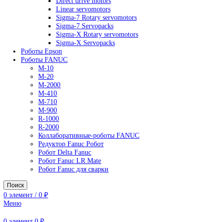
AC Drives
General Purpose Industrial Drives
Legacy Drives
Regenerative Solutions
Special Application Drives
Motion Control
Direct drive motors
Linear servomotors
Sigma-7 Rotary servomotors
Sigma-7 Servopacks
Sigma-X Rotary servomotors
Sigma-X Servopacks
Роботы Epson
Роботы FANUC
M-10
M-20
M-2000
M-410
M-710
M-900
R-1000
R-2000
Коллаборативные-роботы FANUC