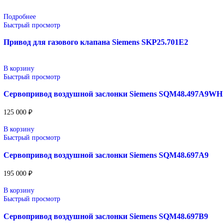
Описание
Siemens
Оригинальное промышленное оборудование Siemens для автома
линий, инженерной инфраструктуры и промышленных предприя
Широкий ассортимент: контроллеры SIMATIC, панели H
Применение: машиностроение, металлообработка, энерге
Поставка под заказ: подбор по серии, артикулу и технич
Уточнение цены и сроков поставки:
Для получения актуальной цены и информации о сроках отправ
sales@corp-line.ru
или свяжитесь по телефону:
+7 (499) 130-03-67
,
+7 (905) 952-55-66
Сопутствующие товары