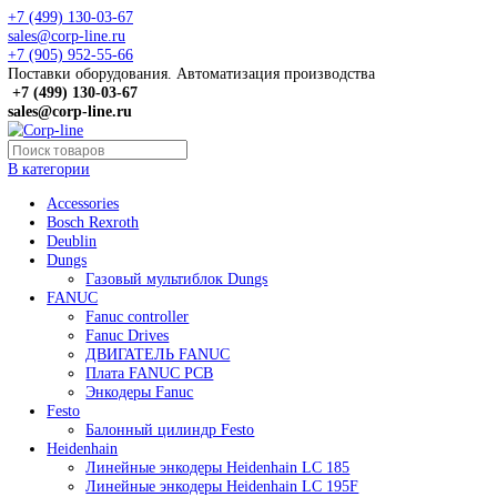
+7 (499) 130-03-67
sales@corp-line.ru
+7 (905) 952-55-66
Поставки оборудования. Автоматизация производства
+7 (499)
130-03-67
sales@corp-line.ru
В категории
Accessories
Bosch Rexroth
Deublin
Dungs
Газовый мультиблок Dungs
FANUC
Fanuc controller
Fanuc Drives
ДВИГАТЕЛЬ FANUC
Плата FANUC PCB
Энкодеры Fanuc
Festo
Балонный цилиндр Festo