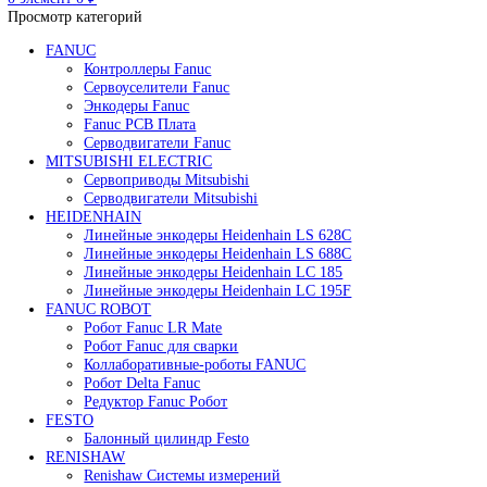
Редуктор Fanuc Робот
Робот Delta Fanuc
Робот Fanuc LR Mate
Робот Fanuc для сварки
Поиск
0
элемент
/
0
₽
Меню
0
элемент
0
₽
Просмотр категорий
FANUC
Контроллеры Fanuc
Сервоуселители Fanuc
Энкодеры Fanuc
Fanuc PCB Плата
Серводвигатели Fanuc
MITSUBISHI ELECTRIC
Сервоприводы Mitsubishi
Серводвигатели Mitsubishi
HEIDENHAIN
Линейные энкодеры Heidenhain LS 628C
Линейные энкодеры Heidenhain LS 688C