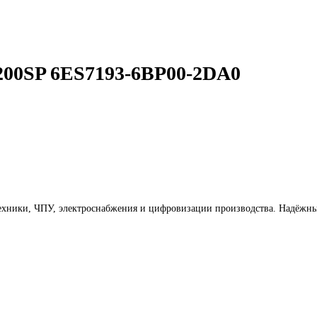
uted I/O Simatic ET200SP 6ES7193-6BP00-2DA0
99 999
₽
99 999
₽
tic ET200SP 6ES7193-6BP00-2DA0