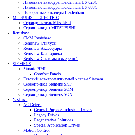
Heidenhain
Линейные энкодеры Heidenhain LC 185
Линейные энкодеры Heidenhain LC 195F
Линейные энкодеры Heidenhain LS 628C
Линейные энкодеры Heidenhain LS 688C
Поворотные энкодеры Heidenhain
MITSUBISHI ELECTRIC
Серводвигатель Mitsubishi
Сервоприводы MITSUBISHI
Renishaw
CMM Renishaw
Renishaw Cтилусы
Renishaw Аксессуары
Renishaw Калибровка
Renishaw Системы измерений
SIEMENS
Simatic HMI
Comfort Panels
Газовый электромагнитный клапан Siemens
Сервопривод Siemens SKP
Сервопривод Siemens SQM
Сервопривод Siemens SQN
Yaskawa