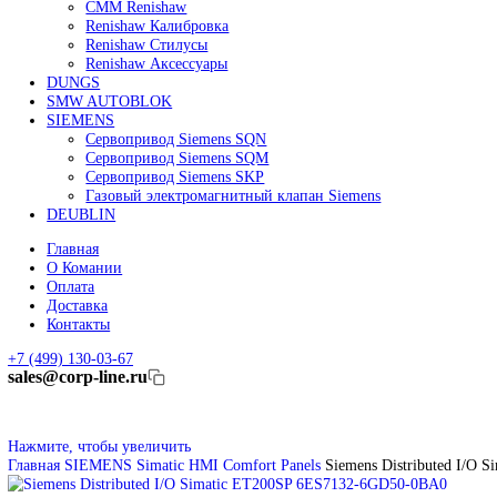
Линейные энкодеры Heidenhain LC 185
Линейные энкодеры Heidenhain LC 195F
FANUC ROBOT
Робот Fanuc LR Mate
Робот Fanuc для сварки
Коллаборативные-роботы FANUC
Робот Delta Fanuc
Редуктор Fanuc Робот
FESTO
Балонный цилиндр Festo
RENISHAW
Renishaw Системы измерений
CMM Renishaw
Renishaw Калибровка
Renishaw Cтилусы
Renishaw Аксессуары
DUNGS
SMW AUTOBLOK
SIEMENS
Сервопривод Siemens SQN
Сервопривод Siemens SQM
Сервопривод Siemens SKP
Газовый электромагнитный клапан Siemens