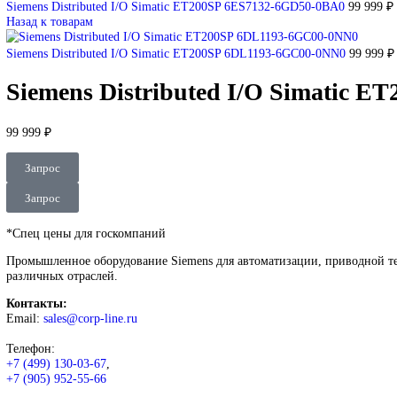
DEUBLIN
Главная
О Комании
Оплата
Доставка
Контакты
+7 (499) 130-03-67
sales@corp-line.ru
Нажмите, чтобы увеличить
Главная
SIEMENS
Simatic HMI
Comfort Panels
Siemens Distrib
Siemens Distributed I/O Simatic ET200SP 6ES7132-6GD50-0BA0
Назад к товарам
Siemens Distributed I/O Simatic ET200SP 6DL1193-6GC00-0NN0
Siemens Distributed I/O Sima