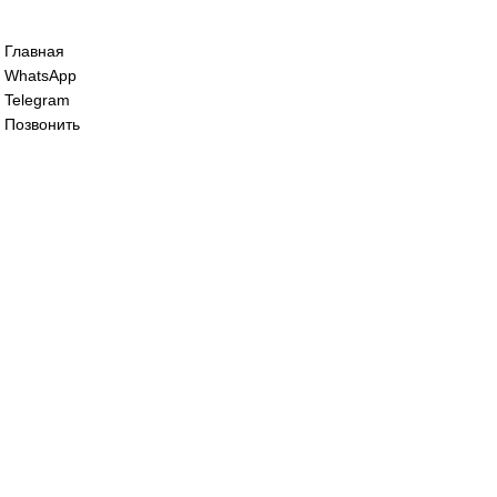
Сервопривод воздушной заслонки Sieme
SQM45.291B9
68 200
₽
Сервопривод воздушной заслонки Sieme
SQM48.497A9
125 000
₽
Все права защищены. 2023. © corp-line
+7 (499) 130-03-67; +7 (905) 952-55-66
Главная
WhatsApp