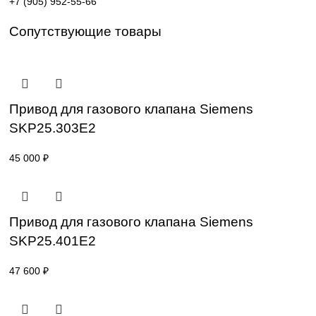
Поставка под заказ: подбор по серии, артикулу и
техническим параметрам.
Уточнение цены и сроков поставки:
Для получения актуальной цены и информации о сроках
отправьте заявку с реквизитами вашей организации на
sales@corp-line.ru
или свяжитесь по телефону:
+7 (499) 130-03-67
,
+7 (905) 952-55-66
Сопутствующие товары
Привод для газового клапана Siemens