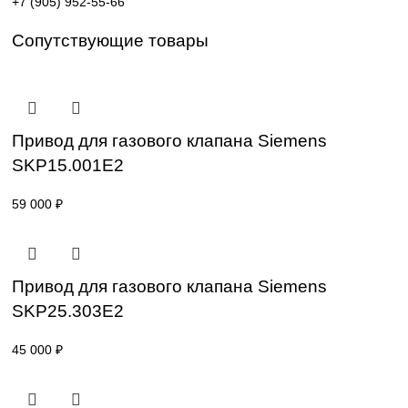
Поставка под заказ: подбор по серии, артикулу и
техническим параметрам.
Уточнение цены и сроков поставки:
Для получения актуальной цены и информации о сроках
отправьте заявку с реквизитами вашей организации на
sales@corp-line.ru
или свяжитесь по телефону:
+7 (499) 130-03-67
,
+7 (905) 952-55-66
Сопутствующие товары
Привод для газового клапана Siemens