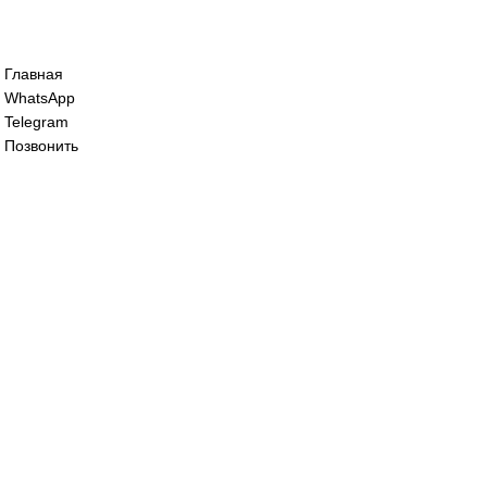
Сервопривод воздушной заслонки Sieme
SQM45.295B9
60 000
₽
Сервопривод воздушной заслонки siemen
SQM48.497A9WH
125 000
₽
Все права защищены. 2023. © corp-line
+7 (499) 130-03-67; +7 (905) 952-55-66
Главная