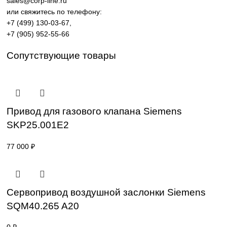
энергетика, пищевая промышленность, логистика и
автоматизация производственных процессов.
Поставка под заказ: подбор по серии, артикулу и
техническим параметрам.
Уточнение цены и сроков поставки:
Для получения актуальной цены и информации о сроках
отправьте заявку с реквизитами вашей организации на
sales@corp-line.ru
или свяжитесь по телефону:
+7 (499) 130-03-67
,
+7 (905) 952-55-66
Сопутствующие товары