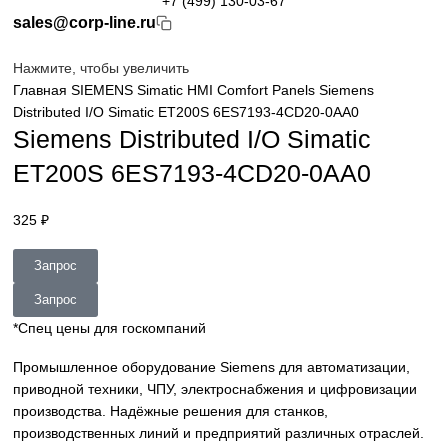
Просмотр категорий
ГЛАВНАЯ
О КОМАНИИ
ОПЛАТА
ДОСТАВКА
КОНТАКТЫ
+7 (499) 130-03-67
sales@corp-line.ru
Нажмите, чтобы увеличить
Главная
SIEMENS
Simatic HMI
Comfort Panels
Siemens
Distributed I/O Simatic ET200S 6ES7193-4CD20-0AA0
Siemens Distributed I/O Simatic
ET200S 6ES7193-4CD20-0AA0
325
₽
Запрос
Запрос
*Спец цены для госкомпаний