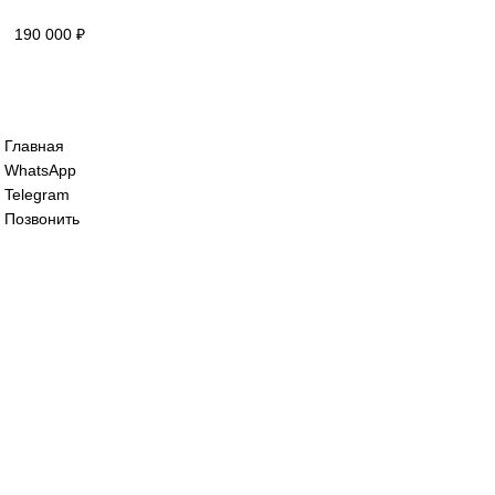
125 000
₽
Сервопривод воздушной заслонки siemen
SQM48.497A9WH
125 000
₽
Сервопривод воздушной заслонки Sieme
SQM48.697B9
190 000
₽