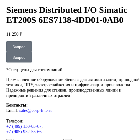
DEUBLIN
Главная
О Комании
Оплата
Доставка
Контакты
+7 (499) 130-03-67
sales@corp-line.ru
Нажмите, чтобы увеличить
Главная
SIEMENS
Simatic HMI
Comfort Panels
Siemens Distri
Simatic ET200S 6ES7138-4DD01-0AB0
Siemens Distributed I/O Simat
ET200S 6ES7138-4DD01-0AB
11 250
₽