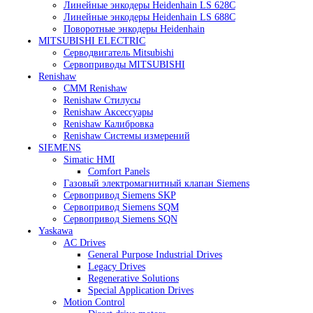
Heidenhain
Линейные энкодеры Heidenhain LC 185
Линейные энкодеры Heidenhain LC 195F
Линейные энкодеры Heidenhain LS 628C
Линейные энкодеры Heidenhain LS 688C
Поворотные энкодеры Heidenhain
MITSUBISHI ELECTRIC
Серводвигатель Mitsubishi
Сервоприводы MITSUBISHI
Renishaw
CMM Renishaw
Renishaw Cтилусы
Renishaw Аксессуары
Renishaw Калибровка
Renishaw Системы измерений
SIEMENS
Simatic HMI
Comfort Panels
Газовый электромагнитный клапан Siemens
Сервопривод Siemens SKP
Сервопривод Siemens SQM
Сервопривод Siemens SQN
Yaskawa