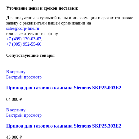
Описание
Siemens
Оригинальное промышленное оборудование Siemens для
автоматизации, приводной техники, систем ЧПУ, электросн
цифровизации производства. Надёжные решения для станков
производственных линий, инженерной инфраструктуры и
промышленных предприятий. Высокое качество изготовлени
энергоэффективность, надёжность и соответствие современ
требованиям промышленности.
Широкий ассортимент: контроллеры SIMATIC, панели
частотные преобразователи SINAMICS, системы ЧПУ
SINUMERIK, коммутационное оборудование и промы
электроника.
Применение: машиностроение, металлообработка, энер
пищевая промышленность, логистика и автоматизация
производственных процессов.
Поставка под заказ: подбор по серии, артикулу и техн
параметрам.