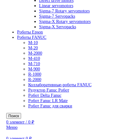
AC Drives
General Purpose Industrial Drives
Legacy Drives
Regenerative Solutions
Special Application Drives
Motion Control
Direct drive motors
Linear servomotors
Sigma-7 Rotary servomotors
Sigma-7 Servopacks
Sigma-X Rotary servomotors
Sigma-X Servopacks
Роботы Epson
Роботы FANUC
M-10
M-20
M-2000
M-410
M-710
M-900
R-1000
R-2000
Коллаборативные-роботы FANUC