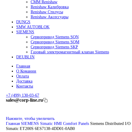
Линейные энкодеры Heidenhain LC 185
Линейные энкодеры Heidenhain LC 195F
FANUC ROBOT
Робот Fanuc LR Mate
Робот Fanuc для сварки
Коллаборативные-роботы FANUC
Робот Delta Fanuc
Редуктор Fanuc Робот
FESTO
Балонный цилиндр Festo
RENISHAW
Renishaw Системы измерений
CMM Renishaw
Renishaw Калибровка
Renishaw Cтилусы
Renishaw Аксессуары
DUNGS
SMW AUTOBLOK
SIEMENS
Сервопривод Siemens SQN
Сервопривод Siemens SQM
Сервопривод Siemens SKP
Газовый электромагнитный клапан Siemens