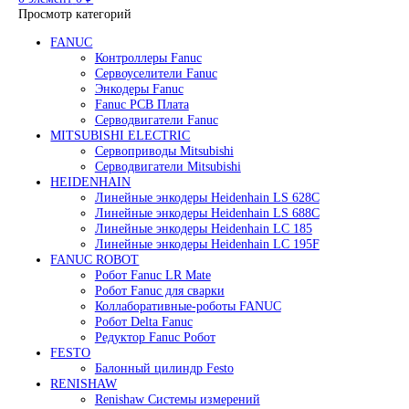
Редуктор Fanuc Робот
Робот Delta Fanuc
Робот Fanuc LR Mate
Робот Fanuc для сварки
Поиск
0
элемент
/
0
₽
Меню
0
элемент
0
₽
Просмотр категорий
FANUC
Контроллеры Fanuc
Сервоуселители Fanuc
Энкодеры Fanuc
Fanuc PCB Плата
Серводвигатели Fanuc
MITSUBISHI ELECTRIC
Сервоприводы Mitsubishi
Серводвигатели Mitsubishi
HEIDENHAIN
Линейные энкодеры Heidenhain LS 628C
Линейные энкодеры Heidenhain LS 688C