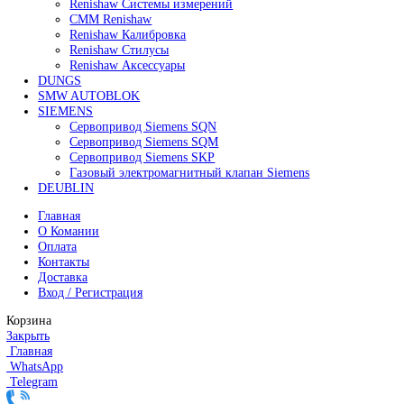
195 000
₽
Все права защищены. 2023. © corp-line
+7 (499) 130-03-67; +7 (905) 952-55-66
Поиск
Меню
Категории
FANUC
Контроллеры Fanuc
Сервоуселители Fanuc
Энкодеры Fanuc
Fanuc PCB Плата
Серводвигатели Fanuc
MITSUBISHI ELECTRIC
Сервоприводы Mitsubishi
Серводвигатели Mitsubishi
HEIDENHAIN
Линейные энкодеры Heidenhain LS 628C
Линейные энкодеры Heidenhain LS 688C
Линейные энкодеры Heidenhain LC 185
Линейные энкодеры Heidenhain LC 195F
FANUC ROBOT