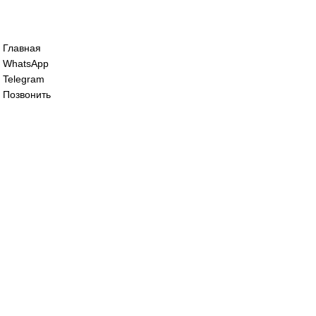
Сервопривод воздушной заслонки Sieme
SQM45.291B9
68 200
₽
Сервопривод воздушной заслонки Sieme
SQM48.497A9
125 000
₽
Все права защищены. 2023. © corp-line
+7 (499) 130-03-67; +7 (905) 952-55-66
Главная