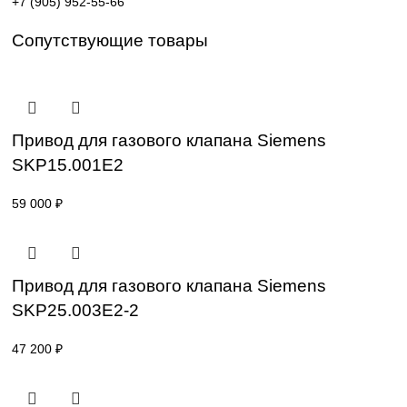
Поставка под заказ: подбор по серии, артикулу и
техническим параметрам.
Уточнение цены и сроков поставки:
Для получения актуальной цены и информации о сроках
отправьте заявку с реквизитами вашей организации на
sales@corp-line.ru
или свяжитесь по телефону:
+7 (499) 130-03-67
,
+7 (905) 952-55-66
Сопутствующие товары
Привод для газового клапана Siemens