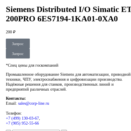
DEUBLIN
Главная
О Комании
Оплата
Доставка
Контакты
+7 (499) 130-03-67
sales@corp-line.ru
Нажмите, чтобы увеличить
Главная
SIEMENS
Simatic HMI
Comfort Panels
Siemens Distri
Simatic ET 200PRO 6ES7194-1KA01-0XA0
Siemens Distributed I/O Simat
200PRO 6ES7194-1KA01-0XA
200
₽