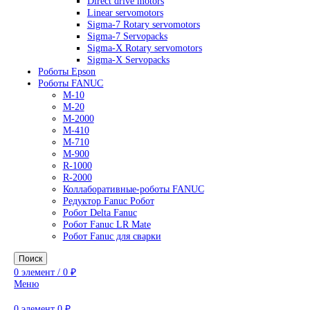
AC Drives
General Purpose Industrial Drives
Legacy Drives
Regenerative Solutions
Special Application Drives
Motion Control
Direct drive motors
Linear servomotors
Sigma-7 Rotary servomotors
Sigma-7 Servopacks
Sigma-X Rotary servomotors
Sigma-X Servopacks
Роботы Epson
Роботы FANUC
M-10
M-20
M-2000
M-410
M-710
M-900
R-1000
R-2000
Коллаборативные-роботы FANUC