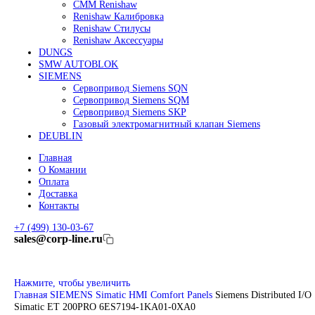
Линейные энкодеры Heidenhain LC 185
Линейные энкодеры Heidenhain LC 195F
FANUC ROBOT
Робот Fanuc LR Mate
Робот Fanuc для сварки
Коллаборативные-роботы FANUC
Робот Delta Fanuc
Редуктор Fanuc Робот
FESTO
Балонный цилиндр Festo
RENISHAW
Renishaw Системы измерений
CMM Renishaw
Renishaw Калибровка
Renishaw Cтилусы
Renishaw Аксессуары
DUNGS
SMW AUTOBLOK
SIEMENS
Сервопривод Siemens SQN
Сервопривод Siemens SQM
Сервопривод Siemens SKP
Газовый электромагнитный клапан Siemens