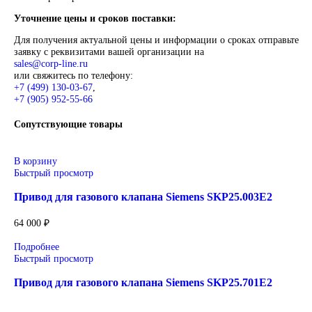
Описание
Siemens
Оригинальное промышленное оборудование Siemens для
автоматизации, приводной техники, систем ЧПУ, электросн
цифровизации производства. Надёжные решения для станков
производственных линий, инженерной инфраструктуры и
промышленных предприятий. Высокое качество изготовлени
энергоэффективность, надёжность и соответствие современ
требованиям промышленности.
Широкий ассортимент: контроллеры SIMATIC, панели
частотные преобразователи SINAMICS, системы ЧПУ
SINUMERIK, коммутационное оборудование и промы
электроника.
Применение: машиностроение, металлообработка, энер
пищевая промышленность, логистика и автоматизация
производственных процессов.
Поставка под заказ: подбор по серии, артикулу и техн
параметрам.