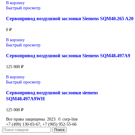
Уточнение цены и сроков поставки:
Для получения актуальной цены и информации о сроках отп
заявку с реквизитами вашей организации на
sales@corp-line.ru
или свяжитесь по телефону:
+7 (499) 130-03-67
,
+7 (905) 952-55-66
Сопутствующие товары
В корзину
Быстрый просмотр
Привод для газового клапана Siemens SKP25.003E2
64 000
₽
Подробнее
Быстрый просмотр
Привод для газового клапана Siemens SKP25.701E2