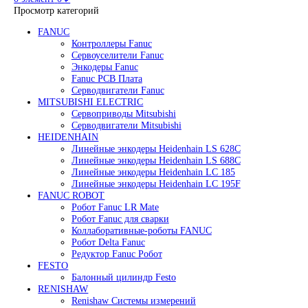
Редуктор Fanuc Робот
Робот Delta Fanuc
Робот Fanuc LR Mate
Робот Fanuc для сварки
Поиск
0
элемент
/
0
₽
Меню
0
элемент
0
₽
Просмотр категорий
FANUC
Контроллеры Fanuc
Сервоуселители Fanuc
Энкодеры Fanuc
Fanuc PCB Плата
Серводвигатели Fanuc
MITSUBISHI ELECTRIC
Сервоприводы Mitsubishi
Серводвигатели Mitsubishi
HEIDENHAIN
Линейные энкодеры Heidenhain LS 628C
Линейные энкодеры Heidenhain LS 688C