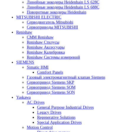
Heidenhain
Линейные энкодеры Heidenhain LC 185
Линейные энкодеры Heidenhain LC 195F
Линейные энкодеры Heidenhain LS 628C
Линейные энкодеры Heidenhain LS 688C
Поворотные энкодеры Heidenhain
MITSUBISHI ELECTRIC
Серводвигатель Mitsubishi
Сервоприводы MITSUBISHI
Renishaw
CMM Renishaw
Renishaw Cтилусы
Renishaw Аксессуары
Renishaw Калибровка
Renishaw Системы измерений
SIEMENS
Simatic HMI
Comfort Panels
Газовый электромагнитный клапан Siemens
Сервопривод Siemens SKP
Сервопривод Siemens SQM
Сервопривод Siemens SQN
Yaskawa