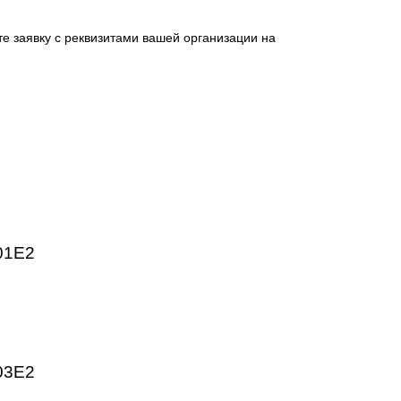
 промышленных предприятий. Высокое качество изготовлен
HMI, частотные преобразователи SINAMICS, системы ЧПУ
ргетика, пищевая промышленность, логистика и автоматиз
ническим параметрам.
отправьте заявку с реквизитами вашей организации на