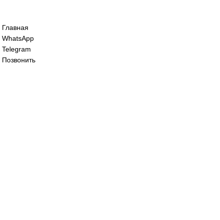
Сервопривод воздушной заслонки Sieme
86 800
₽
Сервопривод воздушной заслонки Sieme
190 000
₽
Все права защищены. 2023. © corp-line
+7 (499) 130-03-67; +7 (905) 952-55-66
Главная
WhatsApp
Telegram
Позвонить