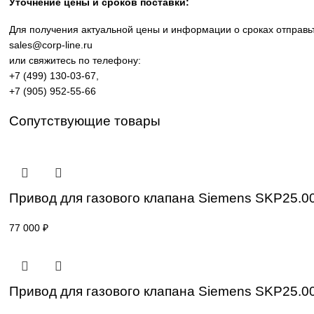
производственных линий, инженерной инфраструктуры и
требованиям промышленности.
Широкий ассортимент: контроллеры SIMATIC, панели 
Применение: машиностроение, металлообработка, эне
Поставка под заказ: подбор по серии, артикулу и тех
Уточнение цены и сроков поставки:
Для получения актуальной цены и информации о сроках 
sales@corp-line.ru
или свяжитесь по телефону:
+7 (499) 130-03-67
,
+7 (905) 952-55-66
Сопутствующие товары