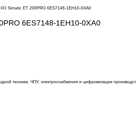
stributed I/O Simatic ET 200PRO 6ES7148-1EH10-0XA0
ic ET 200PRO 6ES7148-1EH10-0XA0
, приводной техники, ЧПУ, электроснабжения и цифровиза