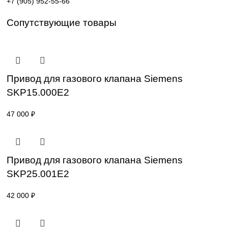
Поставка под заказ: подбор по серии, артикулу и
техническим параметрам.
Уточнение цены и сроков поставки:
Для получения актуальной цены и информации о сроках
отправьте заявку с реквизитами вашей организации на
sales@corp-line.ru
или свяжитесь по телефону:
+7 (499) 130-03-67
,
+7 (905) 952-55-66
Сопутствующие товары
Привод для газового клапана Siemens