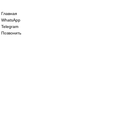
Сервопривод воздушной заслонки Sieme
SQM48.497A9WH
125 000
₽
Сервопривод воздушной заслонки Sieme
SQM48.697A9
195 000
₽
Все права защищены. 2023. © corp-line
+7 (499) 130-03-67; +7 (905) 952-55-66
Главная
WhatsApp