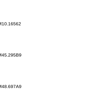
KP25.001E2
KP25.303E2
ns SQM10.16562