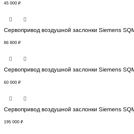
Привод для газового клапана Siemens S
77 000
₽
Привод для газового клапана Siemens S
45 000
₽
Сервопривод воздушной заслонки Sieme
86 800
₽