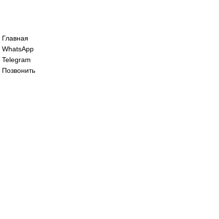
Сервопривод воздушной заслонки Sieme
60 000
₽
Сервопривод воздушной заслонки Sieme
195 000
₽
Все права защищены. 2023. © corp-line
+7 (499) 130-03-67; +7 (905) 952-55-66
Главная
WhatsApp
Telegram