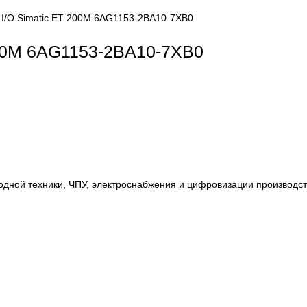
stributed I/O Simatic ET 200M 6AG1153-2BA10-7XB0
c ET 200M 6AG1153-2BA10-7XB0
, приводной техники, ЧПУ, электроснабжения и цифровиза