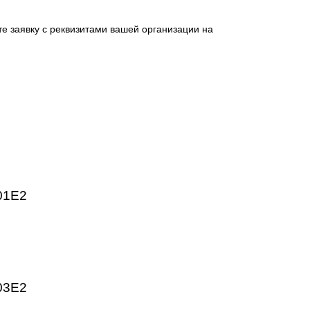
 промышленных предприятий. Высокое качество изготовлен
HMI, частотные преобразователи SINAMICS, системы ЧПУ
ргетика, пищевая промышленность, логистика и автоматиз
ническим параметрам.
отправьте заявку с реквизитами вашей организации на