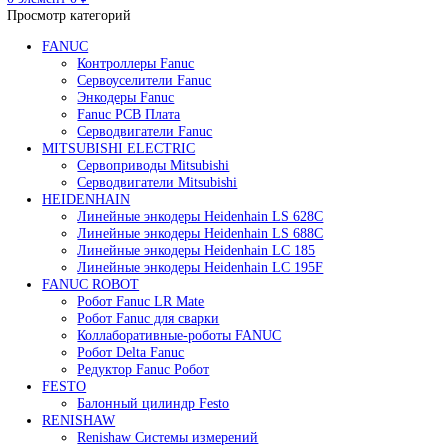
Редуктор Fanuc Робот
Робот Delta Fanuc
Робот Fanuc LR Mate
Робот Fanuc для сварки
Поиск
0
элемент
/
0
₽
Меню
0
элемент
0
₽
Просмотр категорий
FANUC
Контроллеры Fanuc
Сервоуселители Fanuc
Энкодеры Fanuc
Fanuc PCB Плата
Серводвигатели Fanuc
MITSUBISHI ELECTRIC
Сервоприводы Mitsubishi
Серводвигатели Mitsubishi
HEIDENHAIN
Линейные энкодеры Heidenhain LS 628C
Линейные энкодеры Heidenhain LS 688C