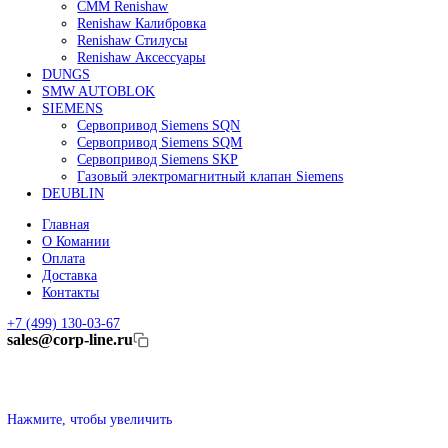
Линейные энкодеры Heidenhain LC 185
Линейные энкодеры Heidenhain LC 195F
FANUC ROBOT
Робот Fanuc LR Mate
Робот Fanuc для сварки
Коллаборативные-роботы FANUC
Робот Delta Fanuc
Редуктор Fanuc Робот
FESTO
Балонный цилиндр Festo
RENISHAW
Renishaw Системы измерений
CMM Renishaw
Renishaw Калибровка
Renishaw Cтилусы
Renishaw Аксессуары
DUNGS
SMW AUTOBLOK
SIEMENS
Сервопривод Siemens SQN
Сервопривод Siemens SQM
Сервопривод Siemens SKP
Газовый электромагнитный клапан Siemens