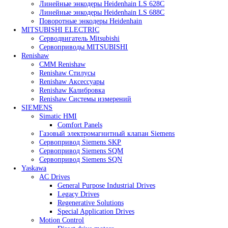
Heidenhain
Линейные энкодеры Heidenhain LC 185
Линейные энкодеры Heidenhain LC 195F
Линейные энкодеры Heidenhain LS 628C
Линейные энкодеры Heidenhain LS 688C
Поворотные энкодеры Heidenhain
MITSUBISHI ELECTRIC
Серводвигатель Mitsubishi
Сервоприводы MITSUBISHI
Renishaw
CMM Renishaw
Renishaw Cтилусы
Renishaw Аксессуары
Renishaw Калибровка
Renishaw Системы измерений
SIEMENS
Simatic HMI
Comfort Panels
Газовый электромагнитный клапан Siemens
Сервопривод Siemens SKP
Сервопривод Siemens SQM
Сервопривод Siemens SQN
Yaskawa