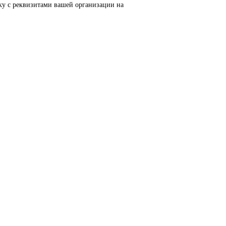
тизации, приводной техники, систем ЧПУ, электроснабжения и
тий. Высокое качество изготовления, энергоэффективность, н
MI, частотные преобразователи SINAMICS, системы ЧПУ SINUM
тика, пищевая промышленность, логистика и автоматизация пр
еским параметрам.
ьте заявку с реквизитами вашей организации на