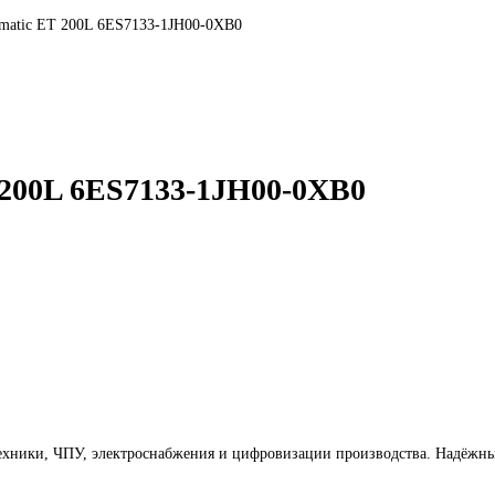
uted I/O Simatic ET 200L 6ES7133-1JH00-0XB0
2 625
₽
775
₽