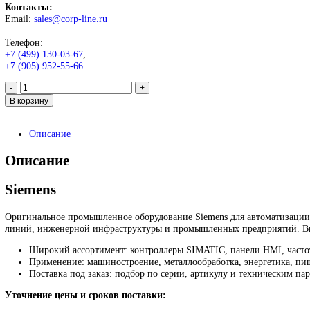
Siemens Distributed I/O Simat
12 475
₽
Запрос
Запрос
*Спец цены для госкомпаний
Промышленное оборудование Siemens для автоматизации, при
различных отраслей.
Контакты:
Email:
sales@corp-line.ru
Телефон: