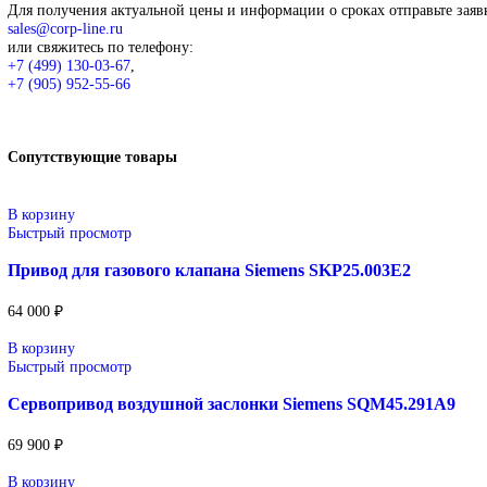
+7 (499) 130-03-67
,
+7 (905) 952-55-66
В корзину
Описание
Описание
Siemens
Оригинальное промышленное оборудование Siemens для автома
линий, инженерной инфраструктуры и промышленных предприя
Широкий ассортимент: контроллеры SIMATIC, панели H
Применение: машиностроение, металлообработка, энерге
Поставка под заказ: подбор по серии, артикулу и технич
Уточнение цены и сроков поставки:
Для получения актуальной цены и информации о сроках отправ