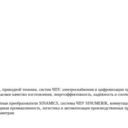
ic ET 200L 6ES7133-1JH00-0XB0
водной техники, ЧПУ, электроснабжения и цифровизации произ