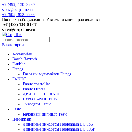
+7 (499) 130-03-67
sales@corp-line.ru
+7 (905) 952-55-66
Поставки оборудования. Автоматизация производства
+7 (499)
130-03-67
sales@corp-line.ru
В категории
Accessories
Bosch Rexroth
Deublin
Dungs
Газовый мультиблок Dungs
FANUC
Fanuc controller
Fanuc Drives
ДВИГАТЕЛЬ FANUC
Плата FANUC PCB
Энкодеры Fanuc
Festo
Балонный цилиндр Festo