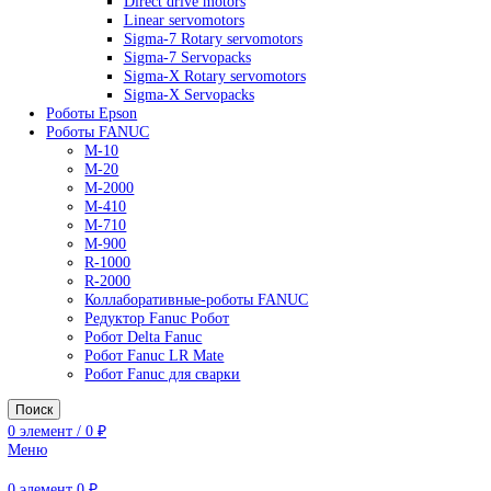
AC Drives
General Purpose Industrial Drives
Legacy Drives
Regenerative Solutions
Special Application Drives
Motion Control
Direct drive motors
Linear servomotors
Sigma-7 Rotary servomotors
Sigma-7 Servopacks
Sigma-X Rotary servomotors
Sigma-X Servopacks
Роботы Epson
Роботы FANUC
M-10
M-20
M-2000
M-410
M-710
M-900
R-1000
R-2000
Коллаборативные-роботы FANUC