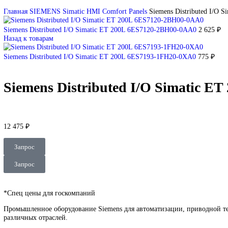
DEUBLIN
Главная
О Комании
Оплата
Доставка
Контакты
+7 (499) 130-03-67
sales@corp-line.ru
Нажмите, чтобы увеличить
Главная
SIEMENS
Simatic HMI
Comfort Panels
Siemens Distrib
Siemens Distributed I/O Simatic ET 200L 6ES7120-2BH00-0AA0
Назад к товарам
Siemens Distributed I/O Simatic ET 200L 6ES7193-1FH20-0XA0