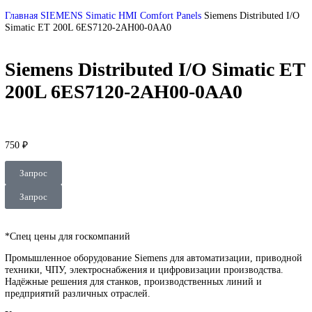
DEUBLIN
Главная
О Комании
Оплата
Доставка
Контакты
+7 (499) 130-03-67
sales@corp-line.ru
Нажмите, чтобы увеличить
Главная
SIEMENS
Simatic HMI
Comfort Panels
Siemens Distribu
Simatic ET 200L 6ES7120-2AH00-0AA0
Siemens Distributed I/O Simati