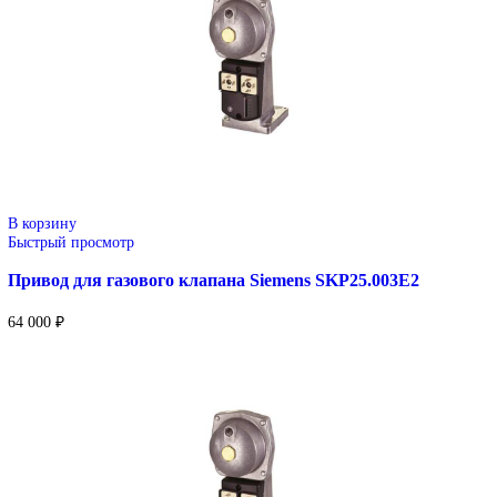
SINUMERIK, коммутационное оборудование и промышл
электроника.
Применение: машиностроение, металлообработка, энерге
пищевая промышленность, логистика и автоматизация
производственных процессов.
Поставка под заказ: подбор по серии, артикулу и технич
параметрам.
Уточнение цены и сроков поставки:
Для получения актуальной цены и информации о сроках отпра
заявку с реквизитами вашей организации на
sales@corp-line.ru
или свяжитесь по телефону:
+7 (499) 130-03-67
,
+7 (905) 952-55-66
Сопутствующие товары