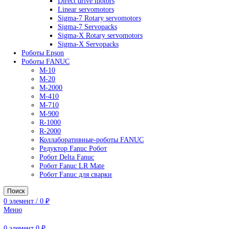
AC Drives
General Purpose Industrial Drives
Legacy Drives
Regenerative Solutions
Special Application Drives
Motion Control
Direct drive motors
Linear servomotors
Sigma-7 Rotary servomotors
Sigma-7 Servopacks
Sigma-X Rotary servomotors
Sigma-X Servopacks
Роботы Epson
Роботы FANUC
M-10
M-20
M-2000
M-410
M-710
M-900
R-1000
R-2000
Коллаборативные-роботы FANUC