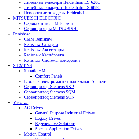
Heidenhain
Линейные энкодеры Heidenhain LC 185
Линейные энкодеры Heidenhain LC 195F
Линейные энкодеры Heidenhain LS 628C
Линейные энкодеры Heidenhain LS 688C
Поворотные энкодеры Heidenhain
MITSUBISHI ELECTRIC
Серводвигатель Mitsubishi
Сервоприводы MITSUBISHI
Renishaw
CMM Renishaw
Renishaw Cтилусы
Renishaw Аксессуары
Renishaw Калибровка
Renishaw Системы измерений
SIEMENS
Simatic HMI
Comfort Panels
Газовый электромагнитный клапан Siemens
Сервопривод Siemens SKP
Сервопривод Siemens SQM
Сервопривод Siemens SQN
Yaskawa