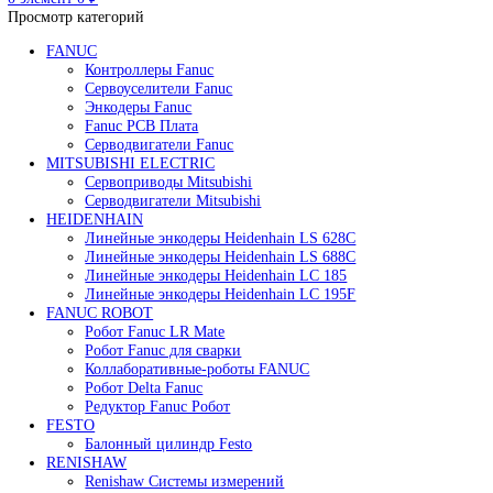
Редуктор Fanuc Робот
Робот Delta Fanuc
Робот Fanuc LR Mate
Робот Fanuc для сварки
Поиск
0
элемент
/
0
₽
Меню
0
элемент
0
₽
Просмотр категорий
FANUC
Контроллеры Fanuc
Сервоуселители Fanuc
Энкодеры Fanuc
Fanuc PCB Плата
Серводвигатели Fanuc
MITSUBISHI ELECTRIC
Сервоприводы Mitsubishi
Серводвигатели Mitsubishi
HEIDENHAIN
Линейные энкодеры Heidenhain LS 628C
Линейные энкодеры Heidenhain LS 688C