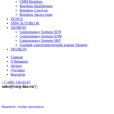
Линейные энкодеры Heidenhain LC 185
Линейные энкодеры Heidenhain LC 195F
FANUC ROBOT
Робот Fanuc LR Mate
Робот Fanuc для сварки
Коллаборативные-роботы FANUC
Робот Delta Fanuc
Редуктор Fanuc Робот
FESTO
Балонный цилиндр Festo
RENISHAW
Renishaw Системы измерений
CMM Renishaw
Renishaw Калибровка
Renishaw Cтилусы
Renishaw Аксессуары
DUNGS
SMW AUTOBLOK
SIEMENS
Сервопривод Siemens SQN
Сервопривод Siemens SQM
Сервопривод Siemens SKP
Газовый электромагнитный клапан Siemens