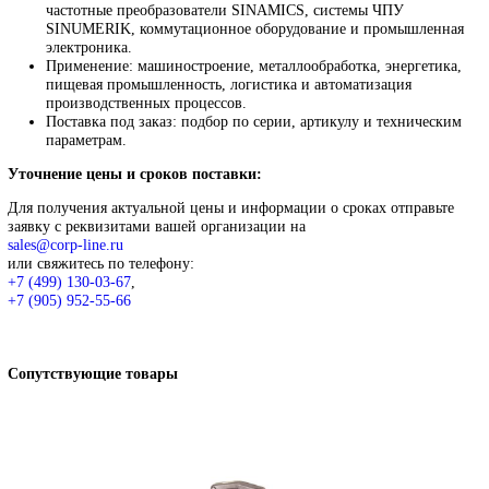
+7 (499) 130-03-67
,
+7 (905) 952-55-66
В корзину
Описание
Описание
Siemens
Оригинальное промышленное оборудование Siemens для
автоматизации, приводной техники, систем ЧПУ, электроснаб
цифровизации производства. Надёжные решения для станков,
производственных линий, инженерной инфраструктуры и
промышленных предприятий. Высокое качество изготовления,
энергоэффективность, надёжность и соответствие современны
требованиям промышленности.
Широкий ассортимент: контроллеры SIMATIC, панели H
частотные преобразователи SINAMICS, системы ЧПУ