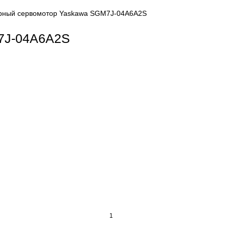
ors
Роторный сервомотор Yaskawa SGM7J-04A6A2S
 SGM7J-04A6A2S