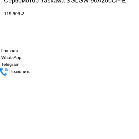
Сервомотор Yaskawa SGLGW-40A365CP
119 909
₽
Сервомотор Yaskawa SGLGW-90A200CP
119 909
₽
Все права защищены. 2023. © corp-line
+7 (499) 130-03-67; +7 (905) 952-55-66
Главная