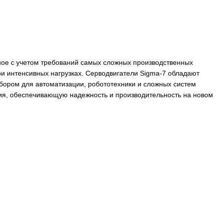
ем, разработанное с учетом требований самых сложных п
 работу даже при интенсивных нагрузках. Серводвигатели
их идеальным выбором для автоматизации, робототехники 
систему управления, обеспечивающую надежность и произв