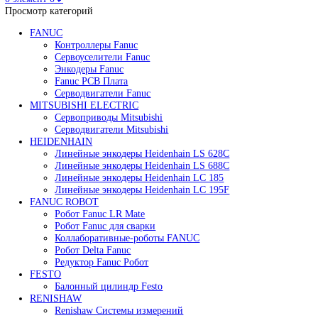
Редуктор Fanuc Робот
Робот Delta Fanuc
Робот Fanuc LR Mate
Робот Fanuc для сварки
Поиск
0
элемент
/
0
₽
Меню
0
элемент
0
₽
Просмотр категорий
FANUC
Контроллеры Fanuc
Сервоуселители Fanuc
Энкодеры Fanuc
Fanuc PCB Плата
Серводвигатели Fanuc
MITSUBISHI ELECTRIC
Сервоприводы Mitsubishi
Серводвигатели Mitsubishi
HEIDENHAIN
Линейные энкодеры Heidenhain LS 628C
Линейные энкодеры Heidenhain LS 688C