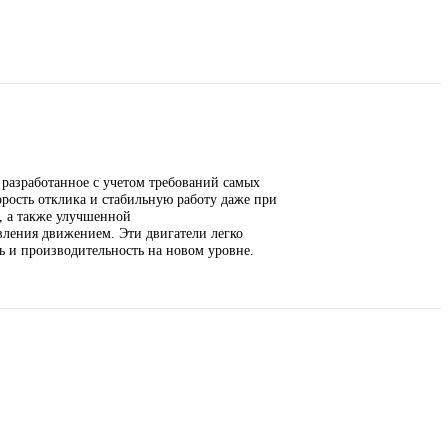
44A6A2S
119 909
₽
-181