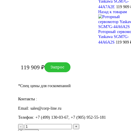
Главная
Yaskawa
Motion Control
Sigma-7
Rotary servomotors
Роторный сервомотор
Yaskawa SGM7G-44A7A2S