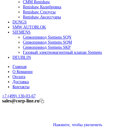
Линейные энкодеры Heidenhain LC 185
Линейные энкодеры Heidenhain LC 195F
FANUC ROBOT
Робот Fanuc LR Mate
Робот Fanuc для сварки
Коллаборативные-роботы FANUC
Робот Delta Fanuc
Редуктор Fanuc Робот
FESTO
Балонный цилиндр Festo
RENISHAW
Renishaw Системы измерений
CMM Renishaw
Renishaw Калибровка
Renishaw Cтилусы
Renishaw Аксессуары
DUNGS
SMW AUTOBLOK
SIEMENS
Сервопривод Siemens SQN
Сервопривод Siemens SQM
Сервопривод Siemens SKP
Газовый электромагнитный клапан Siemens