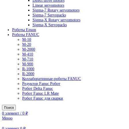
AC Drives
General Purpose Industrial Drives
Legacy Drives
Regenerative Solutions
Special Application Drives
Motion Control
Direct drive motors
Linear servomotors
Sigma-7 Rotary servomotors
Sigma-7 Servopacks
Sigma-X Rotary servomotors
Sigma-X Servopacks
Роботы Epson
Роботы FANUC
M-10
M-20
M-2000
M-410
M-710
M-900
R-1000
R-2000
Коллаборативные-роботы FANUC