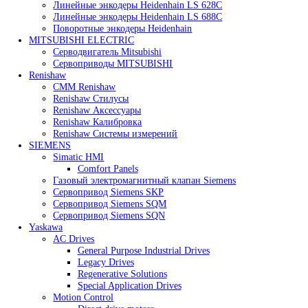
Heidenhain
Линейные энкодеры Heidenhain LC 185
Линейные энкодеры Heidenhain LC 195F
Линейные энкодеры Heidenhain LS 628C
Линейные энкодеры Heidenhain LS 688C
Поворотные энкодеры Heidenhain
MITSUBISHI ELECTRIC
Серводвигатель Mitsubishi
Сервоприводы MITSUBISHI
Renishaw
CMM Renishaw
Renishaw Cтилусы
Renishaw Аксессуары
Renishaw Калибровка
Renishaw Системы измерений
SIEMENS
Simatic HMI
Comfort Panels
Газовый электромагнитный клапан Siemens
Сервопривод Siemens SKP
Сервопривод Siemens SQM
Сервопривод Siemens SQN
Yaskawa