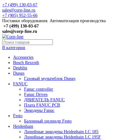
+7 (499) 130-03-67
sales@corp-line.ru
+7 (905) 952-55-66
Поставки оборудования. Автоматизация производства
+7 (499)
130-03-67
sales@corp-line.ru
В категории
Accessories
Bosch Rexroth
Deublin
Dungs
Газовый мультиблок Dungs
FANUC
Fanuc controller
Fanuc Drives
ДВИГАТЕЛЬ FANUC
Плата FANUC PCB
Энкодеры Fanuc
Festo
Балонный цилиндр Festo