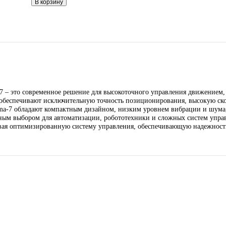
119 909
₽
Запрос
Запрос
*Спец цены для госкомпаний
Контакты :
Email: sales@corp-line.ru
Телефон: +7 (499) 130-03-67, +7 (905) 952-55
В корзину