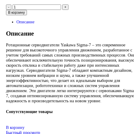
Поиск
Запрос
0
элемент
/
0
₽
Меню
*Спец цены для госкомпаний
0
элемент
0
₽
Контакты :
Email: sales@corp-line.ru
Телефон: +7 (499) 130-03-67, +7 (905) 952-55-181
В корзину
Описание
Описание
Ротационные серводвигатели Yaskawa Sigma-7 – это совреме
решение для высокоточного управления движением, разрабо
учетом требований самых сложных производственных проце
обеспечивают исключительную точность позиционирования,
скорость отклика и стабильную работу даже при интенсивны