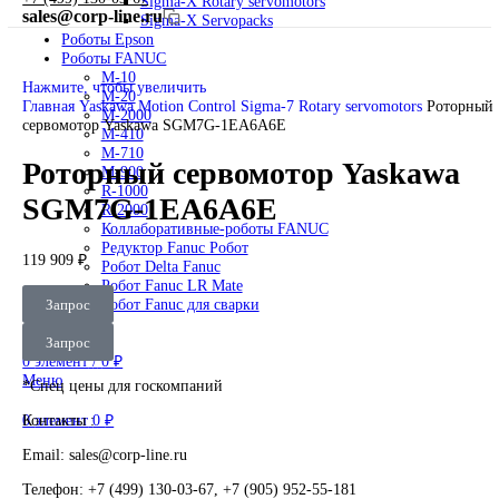
Главная
Special Application Drives
О Комании
Motion Control
Оплата
Direct drive motors
Доставка
Linear servomotors
Контакты
Sigma-7 Rotary servomotors
Sigma-7 Servopacks
+7 (499) 130-03-67
Sigma-X Rotary servomotors
sales@corp-line.ru
Sigma-X Servopacks
Роботы Epson
Роботы FANUC
M-10
Нажмите, чтобы увеличить
M-20
Главная
Yaskawa
Motion Control
Sigma-7 Rotary servomotors
Р
M-2000
сервомотор Yaskawa SGM7G-1EA6A6E
M-410
M-710
Роторный сервомотор Yaska
M-900
R-1000
SGM7G-1EA6A6E
R-2000
Коллаборативные-роботы FANUC
Редуктор Fanuc Робот
119 909
₽
Робот Delta Fanuc
Робот Fanuc LR Mate
Робот Fanuc для сварки
Запрос