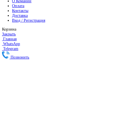
Робот Fanuc для сварки
Коллаборативные-роботы FANUC
Робот Delta Fanuc
Редуктор Fanuc Робот
FESTO
Балонный цилиндр Festo
RENISHAW
Renishaw Системы измерений
CMM Renishaw
Renishaw Калибровка
Renishaw Cтилусы
Renishaw Аксессуары
DUNGS
SMW AUTOBLOK
SIEMENS
Сервопривод Siemens SQN
Сервопривод Siemens SQM
Сервопривод Siemens SKP
Газовый электромагнитный клапан Siemens
DEUBLIN
Главная
О Комании