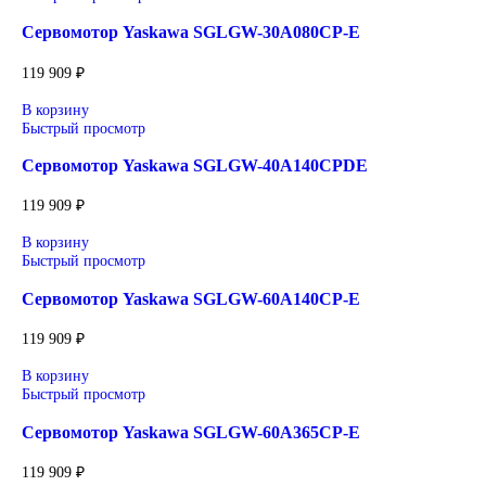
нагрузках. Серводвигатели Sigma-7 обладают компактным д
низким уровнем вибрации и шума, а также улучшенной
энергоэффективностью, что делает их идеальным выбором д
автоматизации, робототехники и сложных систем управлени
движением. Эти двигатели легко интегрируются с сервопака
7, создавая оптимизированную систему управления, обесп
надежность и производительность на новом уровне.
Сопутствующие товары
В корзину
Быстрый просмотр
Сервомотор Yaskawa SGLGW-30A080CP-E
119 909
₽
В корзину
Быстрый просмотр
Сервомотор Yaskawa SGLGW-40A140CPDE