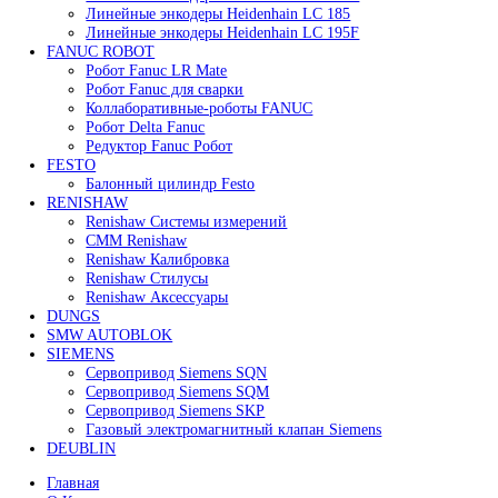
Все права защищены. 2023. © corp-line
+7 (499) 130-03-67; +7 (905) 952-55-66
Поиск
Меню
Категории
FANUC
Контроллеры Fanuc
Сервоуселители Fanuc
Энкодеры Fanuc
Fanuc PCB Плата
Серводвигатели Fanuc
MITSUBISHI ELECTRIC
Сервоприводы Mitsubishi
Серводвигатели Mitsubishi
HEIDENHAIN
Линейные энкодеры Heidenhain LS 628C
Линейные энкодеры Heidenhain LS 688C
Линейные энкодеры Heidenhain LC 185
Линейные энкодеры Heidenhain LC 195F
FANUC ROBOT
Робот Fanuc LR Mate