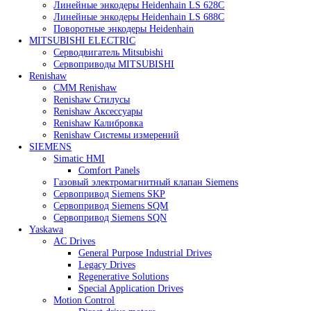
Heidenhain
Линейные энкодеры Heidenhain LC 185
Линейные энкодеры Heidenhain LC 195F
Линейные энкодеры Heidenhain LS 628C
Линейные энкодеры Heidenhain LS 688C
Поворотные энкодеры Heidenhain
MITSUBISHI ELECTRIC
Серводвигатель Mitsubishi
Сервоприводы MITSUBISHI
Renishaw
CMM Renishaw
Renishaw Cтилусы
Renishaw Аксессуары
Renishaw Калибровка
Renishaw Системы измерений
SIEMENS
Simatic HMI
Comfort Panels
Газовый электромагнитный клапан Siemens
Сервопривод Siemens SKP
Сервопривод Siemens SQM
Сервопривод Siemens SQN
Yaskawa