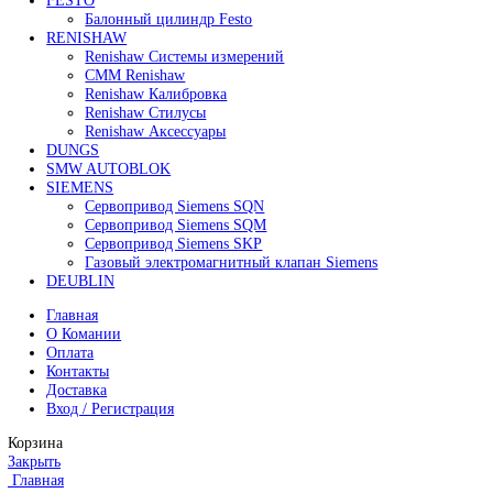
Все права защищены. 2023. © corp-line
+7 (499) 130-03-67; +7 (905) 952-55-66
Поиск
Меню
Категории
FANUC
Контроллеры Fanuc
Сервоуселители Fanuc
Энкодеры Fanuc
Fanuc PCB Плата
Серводвигатели Fanuc
MITSUBISHI ELECTRIC
Сервоприводы Mitsubishi
Серводвигатели Mitsubishi
HEIDENHAIN
Линейные энкодеры Heidenhain LS 628C
Линейные энкодеры Heidenhain LS 688C
Линейные энкодеры Heidenhain LC 185
Линейные энкодеры Heidenhain LC 195F
FANUC ROBOT