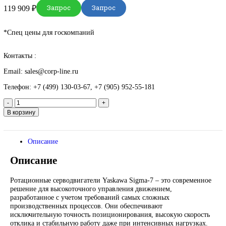
DEUBLIN
Главная
О Комании
Оплата
Доставка
Контакты
+7 (499) 130-03-67
sales@corp-line.ru
Нажмите, чтобы увеличить
Главная
Yaskawa
Motion Control
Sigma-7 Rotary servomotors
Рот
сервомотор Yaskawa SGM7G-13A6A21
Запрос
Запрос
119 909
₽
*Спец цены для госкомпаний
Контакты :