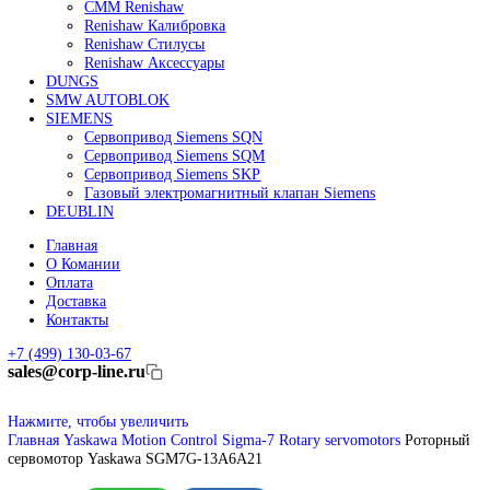
Линейные энкодеры Heidenhain LC 185
Линейные энкодеры Heidenhain LC 195F
FANUC ROBOT
Робот Fanuc LR Mate
Робот Fanuc для сварки
Коллаборативные-роботы FANUC
Робот Delta Fanuc
Редуктор Fanuc Робот
FESTO
Балонный цилиндр Festo
RENISHAW
Renishaw Системы измерений
CMM Renishaw
Renishaw Калибровка
Renishaw Cтилусы
Renishaw Аксессуары
DUNGS
SMW AUTOBLOK
SIEMENS
Сервопривод Siemens SQN
Сервопривод Siemens SQM
Сервопривод Siemens SKP
Газовый электромагнитный клапан Siemens