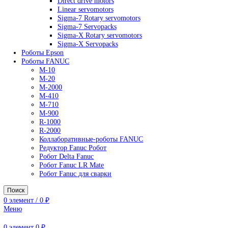
AC Drives
General Purpose Industrial Drives
Legacy Drives
Regenerative Solutions
Special Application Drives
Motion Control
Direct drive motors
Linear servomotors
Sigma-7 Rotary servomotors
Sigma-7 Servopacks
Sigma-X Rotary servomotors
Sigma-X Servopacks
Роботы Epson
Роботы FANUC
M-10
M-20
M-2000
M-410
M-710
M-900
R-1000
R-2000
Коллаборативные-роботы FANUC