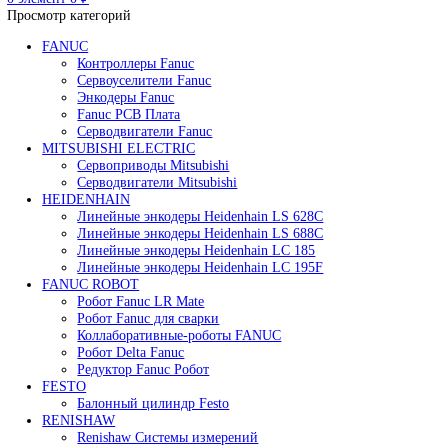
Редуктор Fanuc Робот
Робот Delta Fanuc
Робот Fanuc LR Mate
Робот Fanuc для сварки
Поиск
0
элемент
/
0
₽
Меню
0
элемент
0
₽
Просмотр категорий
FANUC
Контроллеры Fanuc
Сервоуселители Fanuc
Энкодеры Fanuc
Fanuc PCB Плата
Серводвигатели Fanuc
MITSUBISHI ELECTRIC
Сервоприводы Mitsubishi
Серводвигатели Mitsubishi
HEIDENHAIN
Линейные энкодеры Heidenhain LS 628C
Линейные энкодеры Heidenhain LS 688C