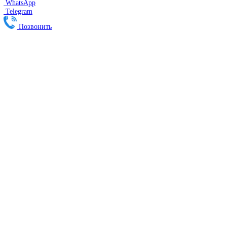
Робот Fanuc LR Mate
Робот Fanuc для сварки
Коллаборативные-роботы FANUC
Робот Delta Fanuc
Редуктор Fanuc Робот
FESTO
Балонный цилиндр Festo
RENISHAW
Renishaw Системы измерений
CMM Renishaw
Renishaw Калибровка
Renishaw Cтилусы
Renishaw Аксессуары
DUNGS
SMW AUTOBLOK
SIEMENS
Сервопривод Siemens SQN
Сервопривод Siemens SQM
Сервопривод Siemens SKP
Газовый электромагнитный клапан Siemens
DEUBLIN
Главная
О Комании