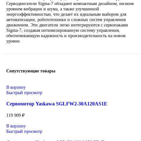
Email: sales@corp-line.ru
Телефон: +7 (499) 130-03-67, +7 (905) 952-55-181
В корзину
Описание
Описание
Ротационные серводвигатели Yaskawa Sigma-7 – это совреме
решение для высокоточного управления движением,
разработанное с учетом требований самых сложных
производственных процессов. Они обеспечивают
исключительную точность позиционирования, высокую скор
отклика и стабильную работу даже при интенсивных нагрузк
Серводвигатели Sigma-7 обладают компактным дизайном, н
уровнем вибрации и шума, а также улучшенной
энергоэффективностью, что делает их идеальным выбором д
автоматизации, робототехники и сложных систем управлени