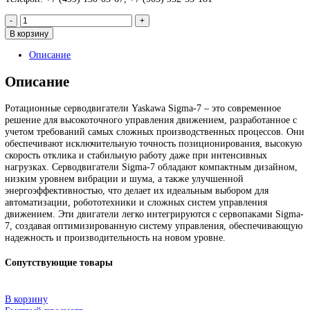
Роторный сервомотор Yaskawa SGM7G-05A7A6C
119 909
₽
Роторный сервомотор Yaskaw
SGM7G-05A7A6S
119 909
₽
Запрос
Запрос
*Спец цены для госкомпаний
Контакты :
Email: sales@corp-line.ru
Телефон: +7 (499) 130-03-67, +7 (905) 952-55-181
Количество
товара
В корзину
Роторный