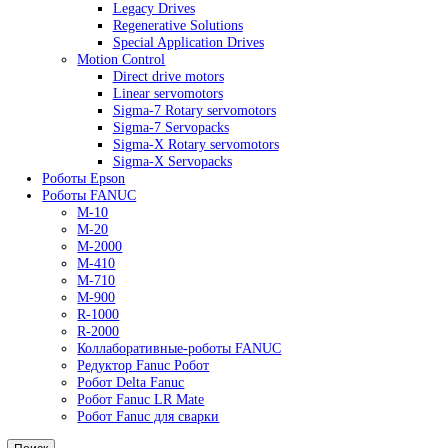
Сервопривод Siemens SKP
Сервопривод Siemens SQM
Сервопривод Siemens SQN
Yaskawa
AC Drives
General Purpose Industrial Drives
Legacy Drives
Regenerative Solutions
Special Application Drives
Motion Control
Direct drive motors
Linear servomotors
Sigma-7 Rotary servomotors
Sigma-7 Servopacks
Sigma-X Rotary servomotors
Sigma-X Servopacks
Роботы Epson
Роботы FANUC
M-10
M-20
M-2000
M-410
M-710