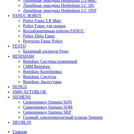
119 909
₽
В корзину
Быстрый просмотр
Сервомотор Yaskawa SGLGW-90A370CP-E
119 909
₽
Все права защищены. 2023. © corp-line
+7 (499) 130-03-67; +7 (905) 952-55-66
Поиск
Меню
Категории
FANUC
Контроллеры Fanuc
Сервоуселители Fanuc
Энкодеры Fanuc
Fanuc PCB Плата
Серводвигатели Fanuc