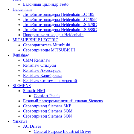
ДВИГАТЕЛЬ FANUC
Плата FANUC PCB
Энкодеры Fanuc
Festo
Балонный цилиндр Festo
Heidenhain
Линейные энкодеры Heidenhain LC 185
Линейные энкодеры Heidenhain LC 195F
Линейные энкодеры Heidenhain LS 628C
Линейные энкодеры Heidenhain LS 688C
Поворотные энкодеры Heidenhain
MITSUBISHI ELECTRIC
Серводвигатель Mitsubishi
Сервоприводы MITSUBISHI
Renishaw
CMM Renishaw
Renishaw Cтилусы
Renishaw Аксессуары
Renishaw Калибровка
Renishaw Системы измерений
SIEMENS
Simatic HMI
Comfort Panels
Газовый электромагнитный клапан Siemens