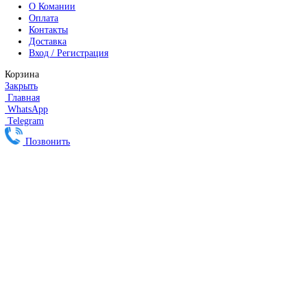
MITSUBISHI ELECTRIC
Сервоприводы Mitsubishi
Серводвигатели Mitsubishi
HEIDENHAIN
Линейные энкодеры Heidenhain LS 628C
Линейные энкодеры Heidenhain LS 688C
Линейные энкодеры Heidenhain LC 185
Линейные энкодеры Heidenhain LC 195F
FANUC ROBOT
Робот Fanuc LR Mate
Робот Fanuc для сварки
Коллаборативные-роботы FANUC
Робот Delta Fanuc
Редуктор Fanuc Робот
FESTO
Балонный цилиндр Festo
RENISHAW
Renishaw Системы измерений
CMM Renishaw
Renishaw Калибровка
Renishaw Cтилусы
Renishaw Аксессуары
DUNGS