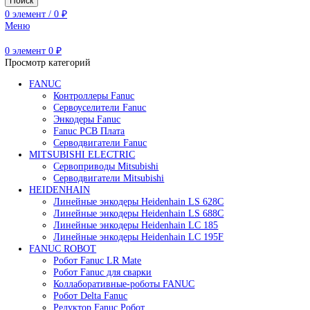
M-900
R-1000
R-2000
Коллаборативные-роботы FANUC
Редуктор Fanuc Робот
Робот Delta Fanuc
Робот Fanuc LR Mate
Робот Fanuc для сварки
Поиск
0
элемент
/
0
₽
Меню
0
элемент
0
₽
Просмотр категорий
FANUC
Контроллеры Fanuc
Сервоуселители Fanuc
Энкодеры Fanuc
Fanuc PCB Плата
Серводвигатели Fanuc
MITSUBISHI ELECTRIC