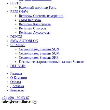
Сервоприводы Mitsubishi
Серводвигатели Mitsubishi
HEIDENHAIN
Линейные энкодеры Heidenhain LS 628C
Линейные энкодеры Heidenhain LS 688C
Линейные энкодеры Heidenhain LC 185
Линейные энкодеры Heidenhain LC 195F
FANUC ROBOT
Робот Fanuc LR Mate
Робот Fanuc для сварки
Коллаборативные-роботы FANUC
Робот Delta Fanuc
Редуктор Fanuc Робот
FESTO
Балонный цилиндр Festo
RENISHAW
Renishaw Системы измерений
CMM Renishaw
Renishaw Калибровка
Renishaw Cтилусы
Renishaw Аксессуары
DUNGS
SMW AUTOBLOK