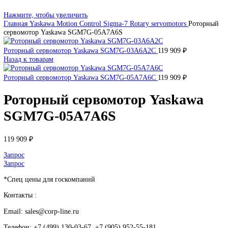
SIEMENS
Сервопривод Siemens SQN
Сервопривод Siemens SQM
Сервопривод Siemens SKP
Газовый электромагнитный клапан Siemens
DEUBLIN
Главная
О Комании
Оплата
Доставка
Контакты
+7 (499) 130-03-67
sales@corp-line.ru
Нажмите, чтобы увеличить
Главная
Yaskawa
Motion Control
Sigma-7 Rotary servomotors
Рот
сервомотор Yaskawa SGM7G-05A7A6S
Роторный сервомотор Yaskawa SGM7G-03A6A2C
119 909
₽
Назад к товарам