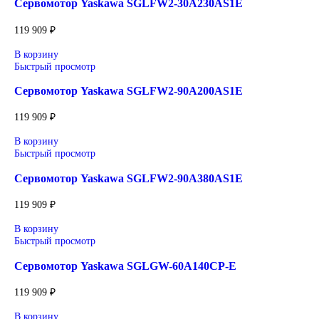
производственных процессов. Они обеспечивают
исключительную точность позиционирования, высокую скор
отклика и стабильную работу даже при интенсивных нагрузк
Серводвигатели Sigma-7 обладают компактным дизайном, н
уровнем вибрации и шума, а также улучшенной
энергоэффективностью, что делает их идеальным выбором д
автоматизации, робототехники и сложных систем управлени
движением. Эти двигатели легко интегрируются с сервопака
Sigma-7, создавая оптимизированную систему управления,
обеспечивающую надежность и производительность на ново
уровне.
Сопутствующие товары
В корзину
Быстрый просмотр
Сервомотор Yaskawa SGLFW2-30A230AS1E