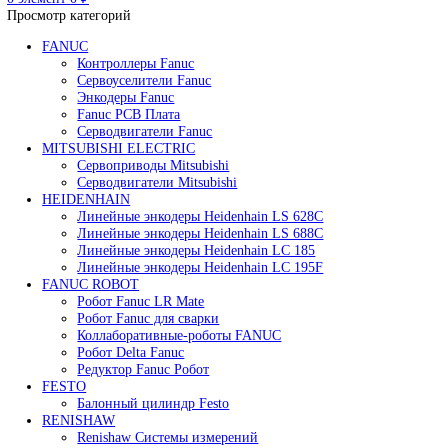
Редуктор Fanuc Робот
Робот Delta Fanuc
Робот Fanuc LR Mate
Робот Fanuc для сварки
Поиск
0
элемент
/
0
₽
Меню
0
элемент
0
₽
Просмотр категорий
FANUC
Контроллеры Fanuc
Сервоуселители Fanuc
Энкодеры Fanuc
Fanuc PCB Плата
Серводвигатели Fanuc
MITSUBISHI ELECTRIC
Сервоприводы Mitsubishi
Серводвигатели Mitsubishi
HEIDENHAIN
Линейные энкодеры Heidenhain LS 628C
Линейные энкодеры Heidenhain LS 688C