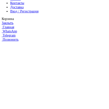
Серводвигатели Mitsubishi
HEIDENHAIN
Линейные энкодеры Heidenhain LS 628C
Линейные энкодеры Heidenhain LS 688C
Линейные энкодеры Heidenhain LC 185
Линейные энкодеры Heidenhain LC 195F
FANUC ROBOT
Робот Fanuc LR Mate
Робот Fanuc для сварки
Коллаборативные-роботы FANUC
Робот Delta Fanuc
Редуктор Fanuc Робот
FESTO
Балонный цилиндр Festo
RENISHAW
Renishaw Системы измерений
CMM Renishaw
Renishaw Калибровка
Renishaw Cтилусы
Renishaw Аксессуары
DUNGS
SMW AUTOBLOK
SIEMENS