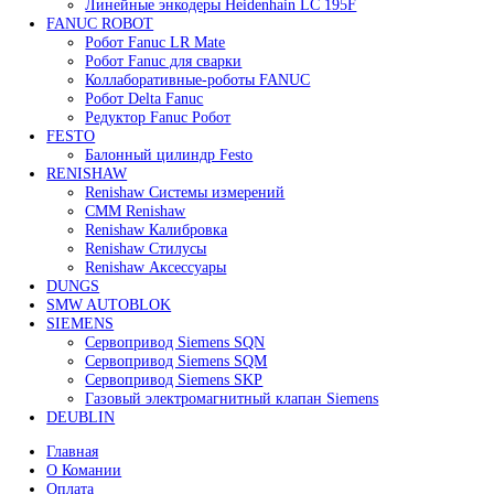
В корзину
Быстрый просмотр
Сервомотор Yaskawa SGLGW-60A253CP-E
119 909
₽
Все права защищены. 2023. © corp-line
+7 (499) 130-03-67; +7 (905) 952-55-66
Поиск
Меню
Категории
FANUC
Контроллеры Fanuc
Сервоуселители Fanuc
Энкодеры Fanuc
Fanuc PCB Плата
Серводвигатели Fanuc
MITSUBISHI ELECTRIC
Сервоприводы Mitsubishi