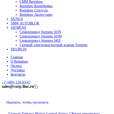
Линейные энкодеры Heidenhain LC 185
Линейные энкодеры Heidenhain LC 195F
FANUC ROBOT
Робот Fanuc LR Mate
Робот Fanuc для сварки
Коллаборативные-роботы FANUC
Робот Delta Fanuc
Редуктор Fanuc Робот
FESTO
Балонный цилиндр Festo
RENISHAW
Renishaw Системы измерений
CMM Renishaw
Renishaw Калибровка
Renishaw Cтилусы
Renishaw Аксессуары
DUNGS
SMW AUTOBLOK
SIEMENS
Сервопривод Siemens SQN
Сервопривод Siemens SQM
Сервопривод Siemens SKP
Газовый электромагнитный клапан Siemens