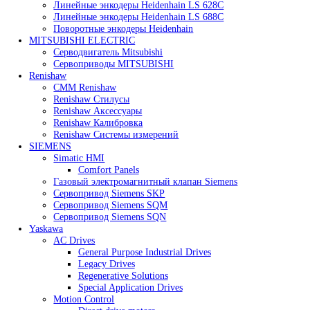
Heidenhain
Линейные энкодеры Heidenhain LC 185
Линейные энкодеры Heidenhain LC 195F
Линейные энкодеры Heidenhain LS 628C
Линейные энкодеры Heidenhain LS 688C
Поворотные энкодеры Heidenhain
MITSUBISHI ELECTRIC
Серводвигатель Mitsubishi
Сервоприводы MITSUBISHI
Renishaw
CMM Renishaw
Renishaw Cтилусы
Renishaw Аксессуары
Renishaw Калибровка
Renishaw Системы измерений
SIEMENS
Simatic HMI
Comfort Panels
Газовый электромагнитный клапан Siemens
Сервопривод Siemens SKP
Сервопривод Siemens SQM
Сервопривод Siemens SQN
Yaskawa