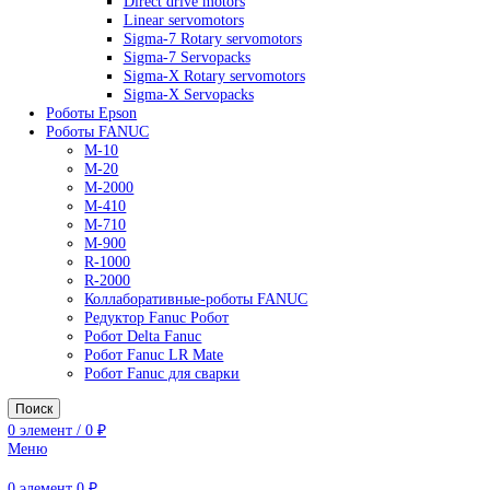
AC Drives
General Purpose Industrial Drives
Legacy Drives
Regenerative Solutions
Special Application Drives
Motion Control
Direct drive motors
Linear servomotors
Sigma-7 Rotary servomotors
Sigma-7 Servopacks
Sigma-X Rotary servomotors
Sigma-X Servopacks
Роботы Epson
Роботы FANUC
M-10
M-20
M-2000
M-410
M-710
M-900
R-1000
R-2000
Коллаборативные-роботы FANUC