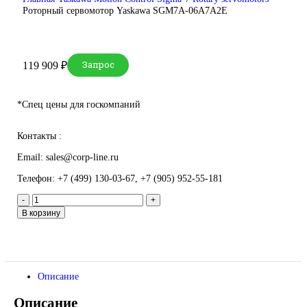
DEUBLIN
Главная
О Комании
Оплата
Доставка
Контакты
+7 (499) 130-03-67
sales@corp-line.ru
Нажмите, чтобы увеличить
Главная
Yaskawa
Motion Control
Sigma-7 Rotary servomotors
Роторный сервомотор Yaskawa SGM7A-06A7A2E
Запрос
Запрос
119 909
₽