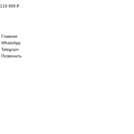
Сервопак Yaskawa SGD7C-7R6A20A700
119 909
₽
Сервопак Yaskawa SGD7C-7R6AMAA
119 909
₽
Все права защищены. 2023. © corp-line
+7 (499) 130-03-67; +7 (905) 952-55-66
Главная
WhatsApp
Telegram