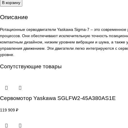
Количество
товара
Роторный
сервомотор
В корзину
Yaskawa
SGM7A-
Описание
02A6A6S
Ротационные серводвигатели Yaskawa Sigma-7 – это совр
процессов. Они обеспечивают исключительную точность по
компактным дизайном, низким уровнем вибрации и шума, 
управления движением. Эти двигатели легко интегрируют
уровне.
Сопутствующие товары