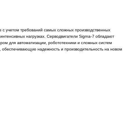
м, разработанное с учетом требований самых сложных про
работу даже при интенсивных нагрузках. Серводвигатели S
 идеальным выбором для автоматизации, робототехники и 
стему управления, обеспечивающую надежность и производ