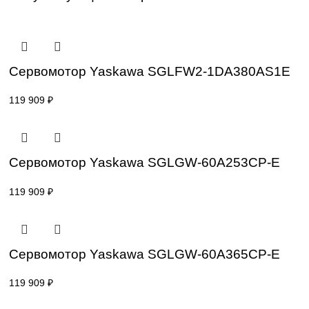
нагрузках. Серводвигатели Sigma-7 обладают компактны
дизайном, низким уровнем вибрации и шума, а также
улучшенной энергоэффективностью, что делает их идеа
выбором для автоматизации, робототехники и сложных 
управления движением. Эти двигатели легко интегрирую
сервопаками Sigma-7, создавая оптимизированную сист
управления, обеспечивающую надежность и
производительность на новом уровне.
Сопутствующие товары
Сервомотор Yaskawa SGLFW2-1DA380A
119 909
₽