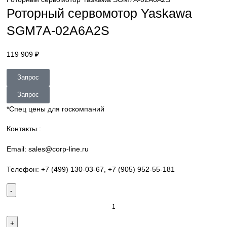
Нажмите, чтобы увеличить
Главная
Yaskawa
Motion Control
Sigma-7 Rotary servomot
Роторный сервомотор Yaskawa SGM7A-02A6A2S
Роторный сервомотор Yaskawa
SGM7A-02A6A2S
119 909
₽
Запрос
Запрос
*Спец цены для госкомпаний
Контакты :