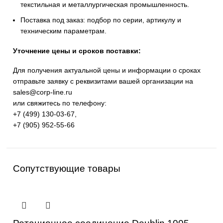
высоким скоростям, давлению и температуре.
Широкий ассортимент: одноканальные и
многоканальные вращающиеся соединения,
высокоскоростные модели для шпинделей, решения
пара и гидравлики.
Применение: металлообработка, станки ЧПУ, бумаж
текстильная и металлургическая промышленность.
Поставка под заказ: подбор по серии, артикулу и
техническим параметрам.
Уточнение цены и сроков поставки:
Для получения актуальной цены и информации о срок
отправьте заявку с реквизитами вашей организации на
sales@corp-line.ru
или свяжитесь по телефону:
+7 (499) 130-03-67
,