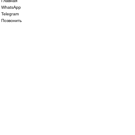
045
89 000
₽
Ротационное соединение Deublin 1005-05
330
89 000
₽
Все права защищены. 2023. © corp-line
+7 (499) 130-03-67; +7 (905) 952-55-66
Главная
WhatsApp
Telegram
Позвонить