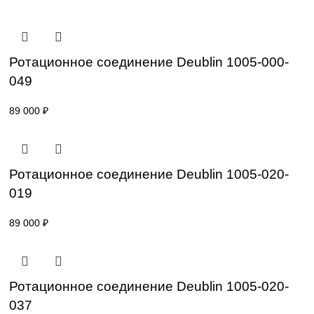
Уточнение цены и сроков поставки:
Для получения актуальной цены и информации о сроках
отправьте заявку с реквизитами вашей организации на
sales@corp-line.ru
или свяжитесь по телефону:
+7 (499) 130-03-67
,
+7 (905) 952-55-66
Сопутствующие товары
Ротационное соединение Deublin 1005-00
049
89 000
₽