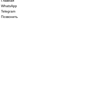
037
89 000
₽
Ротационное соединение Deublin 1005-02
039
89 000
₽
Все права защищены. 2023. © corp-line
+7 (499) 130-03-67; +7 (905) 952-55-66
Главная
WhatsApp
Telegram
Позвонить