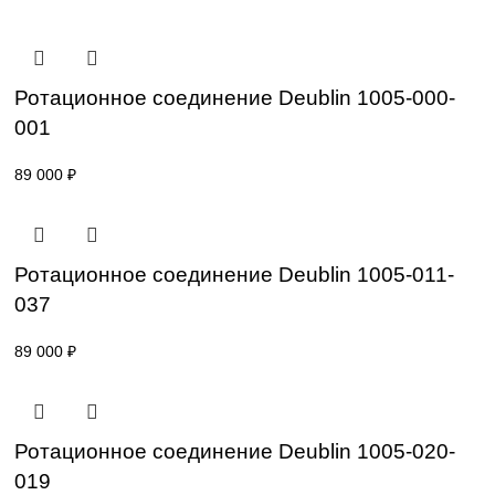
Уточнение цены и сроков поставки:
Для получения актуальной цены и информации о сроках
отправьте заявку с реквизитами вашей организации на
sales@corp-line.ru
или свяжитесь по телефону:
+7 (499) 130-03-67
,
+7 (905) 952-55-66
Сопутствующие товары
Ротационное соединение Deublin 1005-00
001
89 000
₽