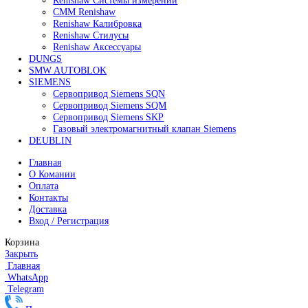
89 000
₽
Все права защищены. 2023. © corp-line
+7 (499) 130-03-67; +7 (905) 952-55-66
Поиск
Меню
Категории
FANUC
Контроллеры Fanuc
Сервоуселители Fanuc
Энкодеры Fanuc
Fanuc PCB Плата
Серводвигатели Fanuc
MITSUBISHI ELECTRIC
Сервоприводы Mitsubishi
Серводвигатели Mitsubishi
HEIDENHAIN
Линейные энкодеры Heidenhain LS 628C
Линейные энкодеры Heidenhain LS 688C
Линейные энкодеры Heidenhain LC 185
Линейные энкодеры Heidenhain LC 195F
FANUC ROBOT