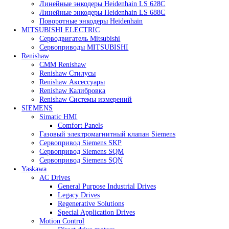
Heidenhain
Линейные энкодеры Heidenhain LC 185
Линейные энкодеры Heidenhain LC 195F
Линейные энкодеры Heidenhain LS 628C
Линейные энкодеры Heidenhain LS 688C
Поворотные энкодеры Heidenhain
MITSUBISHI ELECTRIC
Серводвигатель Mitsubishi
Сервоприводы MITSUBISHI
Renishaw
CMM Renishaw
Renishaw Cтилусы
Renishaw Аксессуары
Renishaw Калибровка
Renishaw Системы измерений
SIEMENS
Simatic HMI
Comfort Panels
Газовый электромагнитный клапан Siemens
Сервопривод Siemens SKP
Сервопривод Siemens SQM
Сервопривод Siemens SQN
Yaskawa