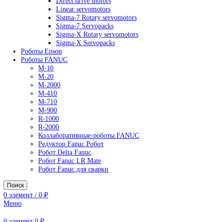
AC Drives
General Purpose Industrial Drives
Legacy Drives
Regenerative Solutions
Special Application Drives
Motion Control
Direct drive motors
Linear servomotors
Sigma-7 Rotary servomotors
Sigma-7 Servopacks
Sigma-X Rotary servomotors
Sigma-X Servopacks
Роботы Epson
Роботы FANUC
M-10
M-20
M-2000
M-410
M-710
M-900
R-1000
R-2000
Коллаборативные-роботы FANUC