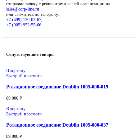
Описание
Deublin
Оригинальные вращающиеся соединения Deublin (rotary unio
для передачи СОЖ, масла, воздуха, пара и гидравлических с
промышленном оборудовании. Надёжные решения для станк
ЧПУ, металлообрабатывающих центров и производственных
линий. Высокое качество изготовления, устойчивость к выс
скоростям, давлению и температуре.
Широкий ассортимент: одноканальные и многоканаль
вращающиеся соединения, высокоскоростные модели д
шпинделей, решения для пара и гидравлики.
Применение: металлообработка, станки ЧПУ, бумажная
текстильная и металлургическая промышленность.
Поставка под заказ: подбор по серии, артикулу и
техническим параметрам.
Уточнение цены и сроков поставки:
Для получения актуальной цены и информации о сроках
отправьте заявку с реквизитами вашей организации на