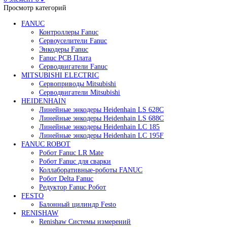
Редуктор Fanuc Робот
Робот Delta Fanuc
Робот Fanuc LR Mate
Робот Fanuc для сварки
Поиск
0
элемент
/
0
₽
Меню
0
элемент
0
₽
Просмотр категорий
FANUC
Контроллеры Fanuc
Сервоуселители Fanuc
Энкодеры Fanuc
Fanuc PCB Плата
Серводвигатели Fanuc
MITSUBISHI ELECTRIC
Сервоприводы Mitsubishi
Серводвигатели Mitsubishi
HEIDENHAIN
Линейные энкодеры Heidenhain LS 628C
Линейные энкодеры Heidenhain LS 688C