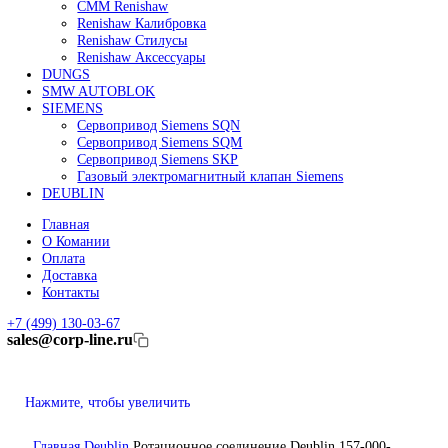
Линейные энкодеры Heidenhain LC 185
Линейные энкодеры Heidenhain LC 195F
FANUC ROBOT
Робот Fanuc LR Mate
Робот Fanuc для сварки
Коллаборативные-роботы FANUC
Робот Delta Fanuc
Редуктор Fanuc Робот
FESTO
Балонный цилиндр Festo
RENISHAW
Renishaw Системы измерений
CMM Renishaw
Renishaw Калибровка
Renishaw Cтилусы
Renishaw Аксессуары
DUNGS
SMW AUTOBLOK
SIEMENS
Сервопривод Siemens SQN
Сервопривод Siemens SQM
Сервопривод Siemens SKP
Газовый электромагнитный клапан Siemens