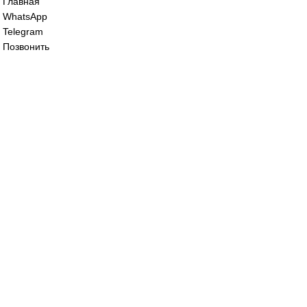
039
89 000
₽
Ротационное соединение Deublin 1005-11
063
89 000
₽
Все права защищены. 2023. © corp-line
+7 (499) 130-03-67; +7 (905) 952-55-66
Главная
WhatsApp
Telegram
Позвонить