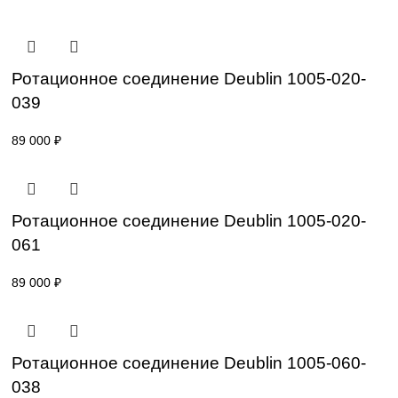
Уточнение цены и сроков поставки:
Для получения актуальной цены и информации о сроках
отправьте заявку с реквизитами вашей организации на
sales@corp-line.ru
или свяжитесь по телефону:
+7 (499) 130-03-67
,
+7 (905) 952-55-66
Сопутствующие товары
Ротационное соединение Deublin 1005-02
039
89 000
₽