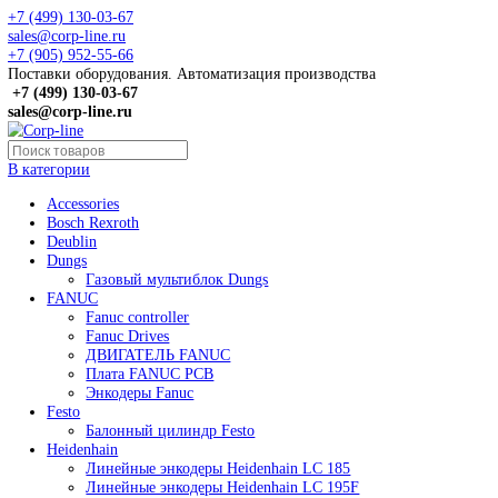
+7 (499) 130-03-67
sales@corp-line.ru
+7 (905) 952-55-66
Поставки оборудования. Автоматизация производства
+7 (499)
130-03-67
sales@corp-line.ru
В категории
Accessories
Bosch Rexroth
Deublin
Dungs
Газовый мультиблок Dungs
FANUC
Fanuc controller
Fanuc Drives
ДВИГАТЕЛЬ FANUC
Плата FANUC PCB
Энкодеры Fanuc
Festo
Балонный цилиндр Festo