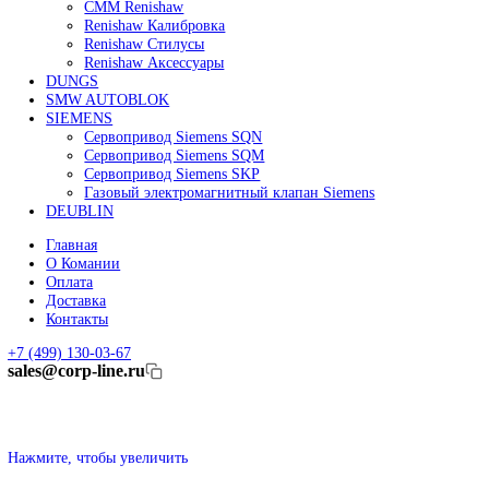
Линейные энкодеры Heidenhain LC 185
Линейные энкодеры Heidenhain LC 195F
FANUC ROBOT
Робот Fanuc LR Mate
Робот Fanuc для сварки
Коллаборативные-роботы FANUC
Робот Delta Fanuc
Редуктор Fanuc Робот
FESTO
Балонный цилиндр Festo
RENISHAW
Renishaw Системы измерений
CMM Renishaw
Renishaw Калибровка
Renishaw Cтилусы
Renishaw Аксессуары
DUNGS
SMW AUTOBLOK
SIEMENS
Сервопривод Siemens SQN
Сервопривод Siemens SQM
Сервопривод Siemens SKP
Газовый электромагнитный клапан Siemens