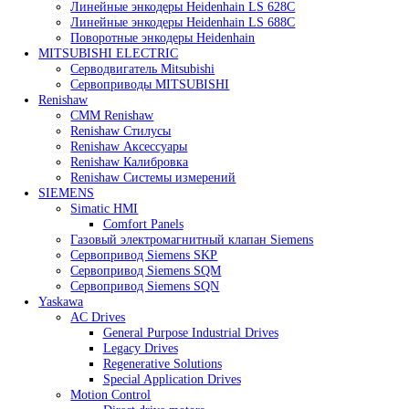
Heidenhain
Линейные энкодеры Heidenhain LC 185
Линейные энкодеры Heidenhain LC 195F
Линейные энкодеры Heidenhain LS 628C
Линейные энкодеры Heidenhain LS 688C
Поворотные энкодеры Heidenhain
MITSUBISHI ELECTRIC
Серводвигатель Mitsubishi
Сервоприводы MITSUBISHI
Renishaw
CMM Renishaw
Renishaw Cтилусы
Renishaw Аксессуары
Renishaw Калибровка
Renishaw Системы измерений
SIEMENS
Simatic HMI
Comfort Panels
Газовый электромагнитный клапан Siemens
Сервопривод Siemens SKP
Сервопривод Siemens SQM
Сервопривод Siemens SQN
Yaskawa