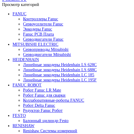
Редуктор Fanuc Робот
Робот Delta Fanuc
Робот Fanuc LR Mate
Робот Fanuc для сварки
Поиск
0
элемент
/
0
₽
Меню
0
элемент
0
₽
Просмотр категорий
FANUC
Контроллеры Fanuc
Сервоуселители Fanuc
Энкодеры Fanuc
Fanuc PCB Плата
Серводвигатели Fanuc
MITSUBISHI ELECTRIC
Сервоприводы Mitsubishi
Серводвигатели Mitsubishi
HEIDENHAIN
Линейные энкодеры Heidenhain LS 628C
Линейные энкодеры Heidenhain LS 688C