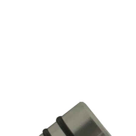
 для передачи СОЖ, масла, воздуха, пара и гидравлических ср
сокое качество изготовления, устойчивость к высоким скорост
 вращающиеся соединения, высокоскоростные модели для шпинд
текстильная и металлургическая промышленность.
еским параметрам.
ьте заявку с реквизитами вашей организации на