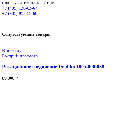
В корзину
Описание
Описание
Deublin
Оригинальные вращающиеся соединения Deublin (rotary union)
металлообрабатывающих центров и производственных линий. Вы
Широкий ассортимент: одноканальные и многоканальные
Применение: металлообработка, станки ЧПУ, бумажная, 
Поставка под заказ: подбор по серии, артикулу и технич
Уточнение цены и сроков поставки:
Для получения актуальной цены и информации о сроках отправ
sales@corp-line.ru
или свяжитесь по телефону: