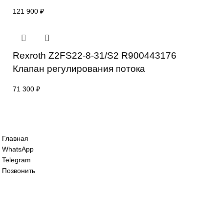
Rexroth R901401731 Гидравлический
пропорциональный направляющий клап
4WRLE25V370M-4X/MXY/24A1 В наличи
478 400
₽
Rexroth R901496427 Гидравлический
пропорциональный направляющий клап
4WREE6E16-3X/V/24A1 В наличии
121 900
₽
Rexroth Z2FS22-8-31/S2 R900443176