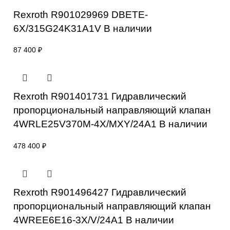
Rexroth PGH4-3X/040RE11VE4
R901147108
195 500
₽
Rexroth R901029969 DBETE-
6X/315G24K31A1V В наличии
87 400
₽