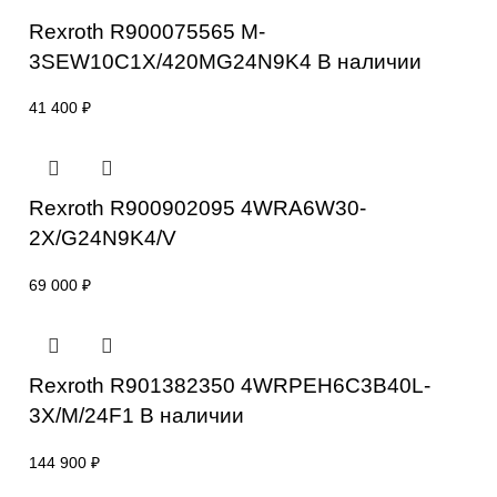
Rexroth 3DREME16P-7X/200YG24K31F1
R901218100 В наличии
253 000
₽
Rexroth R900075565 M-
3SEW10C1X/420MG24N9K4 В наличии
41 400
₽