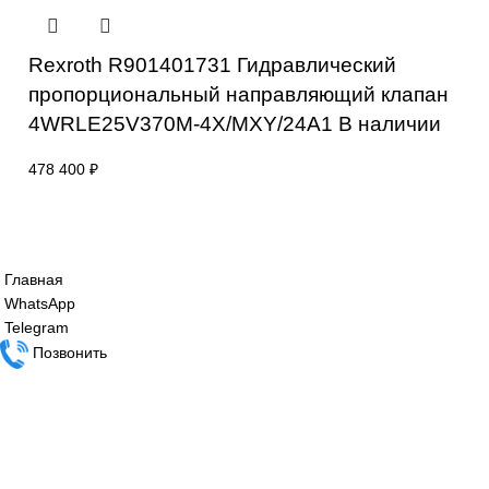
Rexroth R900902095 4WRA6W30-
2X/G24N9K4/V
69 000
₽
Rexroth R901382350 4WRPEH6C3B40L-
3X/M/24F1 В наличии
144 900
₽
Rexroth R901401731 Гидравлический
пропорциональный направляющий клап
4WRLE25V370M-4X/MXY/24A1 В наличи