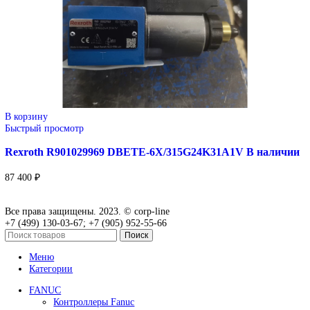
Rexroth PGH4-3X/040RE11VE4 R901147108
195 500
₽
В корзину
Быстрый просмотр
Rexroth R900727361 Гидравлический пропорционал
направляющий клапан 4WRKE16E200L-
3X/6EG24EK31/A1D3M В наличии
202 400
₽
В корзину
Быстрый просмотр
Rexroth R900950955 Гидравлический лопастной насо
2X/20-25RA01MA0-10 Немецкое производство, склад
запчасти на распродаже
101 200
₽