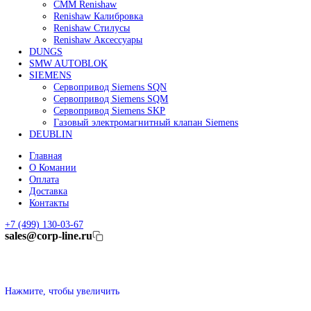
Линейные энкодеры Heidenhain LC 185
Линейные энкодеры Heidenhain LC 195F
FANUC ROBOT
Робот Fanuc LR Mate
Робот Fanuc для сварки
Коллаборативные-роботы FANUC
Робот Delta Fanuc
Редуктор Fanuc Робот
FESTO
Балонный цилиндр Festo
RENISHAW
Renishaw Системы измерений
CMM Renishaw
Renishaw Калибровка
Renishaw Cтилусы
Renishaw Аксессуары
DUNGS
SMW AUTOBLOK
SIEMENS
Сервопривод Siemens SQN
Сервопривод Siemens SQM
Сервопривод Siemens SKP
Газовый электромагнитный клапан Siemens