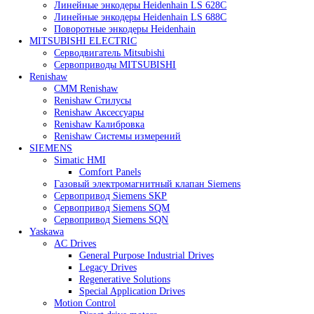
Heidenhain
Линейные энкодеры Heidenhain LC 185
Линейные энкодеры Heidenhain LC 195F
Линейные энкодеры Heidenhain LS 628C
Линейные энкодеры Heidenhain LS 688C
Поворотные энкодеры Heidenhain
MITSUBISHI ELECTRIC
Серводвигатель Mitsubishi
Сервоприводы MITSUBISHI
Renishaw
CMM Renishaw
Renishaw Cтилусы
Renishaw Аксессуары
Renishaw Калибровка
Renishaw Системы измерений
SIEMENS
Simatic HMI
Comfort Panels
Газовый электромагнитный клапан Siemens
Сервопривод Siemens SKP
Сервопривод Siemens SQM
Сервопривод Siemens SQN
Yaskawa