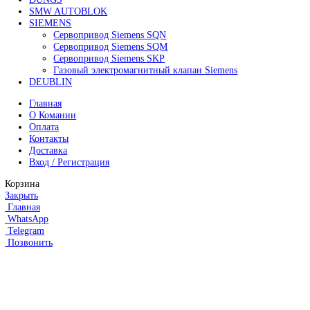
+7 (499) 130-03-67; +7 (905) 952-55-66
Поиск
Меню
Категории
FANUC
Контроллеры Fanuc
Сервоуселители Fanuc
Энкодеры Fanuc
Fanuc PCB Плата
Серводвигатели Fanuc
MITSUBISHI ELECTRIC
Сервоприводы Mitsubishi
Серводвигатели Mitsubishi
HEIDENHAIN
Линейные энкодеры Heidenhain LS 628C
Линейные энкодеры Heidenhain LS 688C
Линейные энкодеры Heidenhain LC 185
Линейные энкодеры Heidenhain LC 195F
FANUC ROBOT
Робот Fanuc LR Mate
Робот Fanuc для сварки