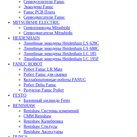
В корзину
Быстрый просмотр
Rexroth R901029969 DBETE-6X/315G24K31A1V В на
87 400
₽
Все права защищены. 2023. © corp-line