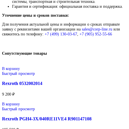
Телефон:
+7 (499) 130-03-67
,
+7 (905) 952-55-66
В корзину
Описание
Описание
Bosch Rexroth
Оригинальные комплектующие и оборудование Bosch Rexroth 
автоматизации, гидравлики и мехатроники. Надёжные решени
промышленных линий, станков и систем управления. Высокое
качество изготовления, соответствие международным стандарт
официальная гарантия производителя.
Широкий ассортимент: приводы, контроллеры, насосы,
распределители, цилиндры и прочие компоненты.
Применение: промышленная автоматизация, гидравличе
системы, транспортная и строительная техника.