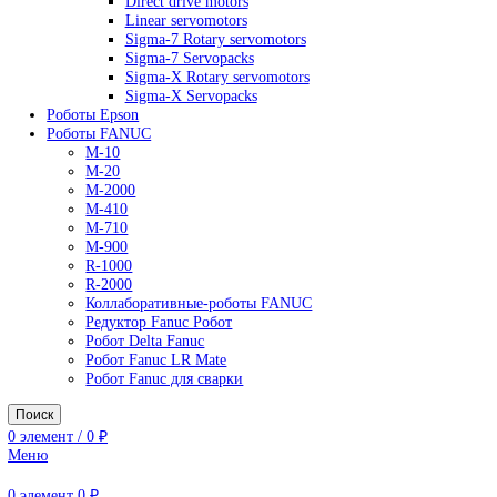
AC Drives
General Purpose Industrial Drives
Legacy Drives
Regenerative Solutions
Special Application Drives
Motion Control
Direct drive motors
Linear servomotors
Sigma-7 Rotary servomotors
Sigma-7 Servopacks
Sigma-X Rotary servomotors
Sigma-X Servopacks
Роботы Epson
Роботы FANUC
M-10
M-20
M-2000
M-410
M-710
M-900
R-1000
R-2000
Коллаборативные-роботы FANUC