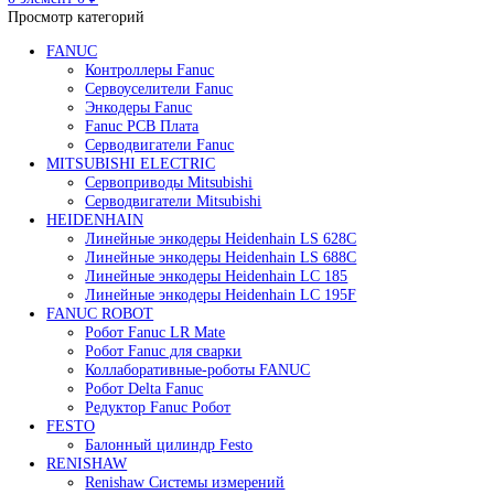
Редуктор Fanuc Робот
Робот Delta Fanuc
Робот Fanuc LR Mate
Робот Fanuc для сварки
Поиск
0
элемент
/
0
₽
Меню
0
элемент
0
₽
Просмотр категорий
FANUC
Контроллеры Fanuc
Сервоуселители Fanuc
Энкодеры Fanuc
Fanuc PCB Плата
Серводвигатели Fanuc
MITSUBISHI ELECTRIC
Сервоприводы Mitsubishi
Серводвигатели Mitsubishi
HEIDENHAIN
Линейные энкодеры Heidenhain LS 628C
Линейные энкодеры Heidenhain LS 688C