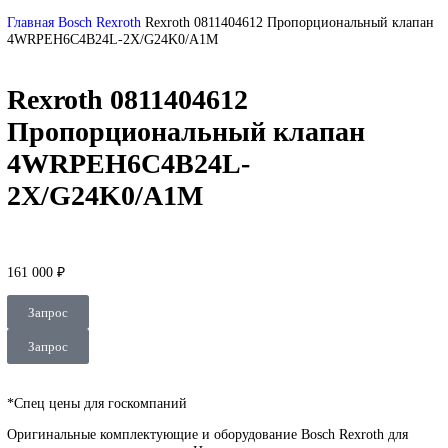
DEUBLIN
Главная
О Комании
Оплата
Доставка
Контакты
+7 (499) 130-03-67
sales@corp-line.ru
Нажмите, чтобы увеличить
Главная
Bosch Rexroth
Rexroth 0811404612 Пропорциональный 
4WRPEH6C4B24L-2X/G24K0/A1M
Rexroth 0811404612