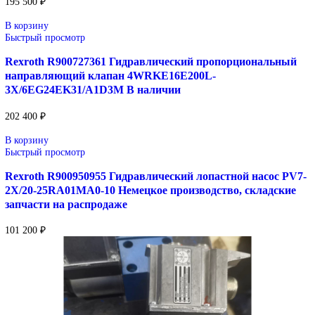
Гарантия и сертификация: официальная поставка и подде
Уточнение цены и сроков поставки:
Для получения актуальной цены и информации о сроках отпра
заявку с реквизитами вашей организации на
sales@corp-line.ru
свяжитесь по телефону:
+7 (499) 130-03-67
,
+7 (905) 952-55-66
Сопутствующие товары
В корзину
Быстрый просмотр
Rexroth 0532002014
9 200
₽
В корзину
Быстрый просмотр