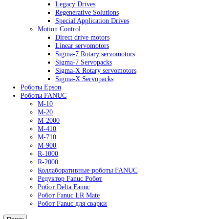
Сервопривод Siemens SKP
Сервопривод Siemens SQM
Сервопривод Siemens SQN
Yaskawa
AC Drives
General Purpose Industrial Drives
Legacy Drives
Regenerative Solutions
Special Application Drives
Motion Control
Direct drive motors
Linear servomotors
Sigma-7 Rotary servomotors
Sigma-7 Servopacks
Sigma-X Rotary servomotors
Sigma-X Servopacks
Роботы Epson
Роботы FANUC
M-10
M-20
M-2000
M-410
M-710