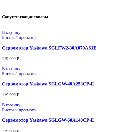
В корзину
Описание
Описание
Индустриальные приводы серии Legacy от Yaskawa представля
собой проверенные временем решения для управления
электродвигателями в различных областях промышленности. Э
приводы сочетают надежность, стабильность работы и
функциональность, что делает их незаменимыми в существую
системах, где требуется поддержка оборудования предыдущих
поколений. Разработанные с учетом долговечности и простоты
обслуживания, приводы Legacy обеспечивают непрерывность 
оборудования и совместимость с устаревшими технологиями,
минимизируя необходимость полной модернизации системы. 
оптимальный выбор для пользователей, стремящихся сохранит
производительность и стабильность эксплуатации проверенны
временем систем.