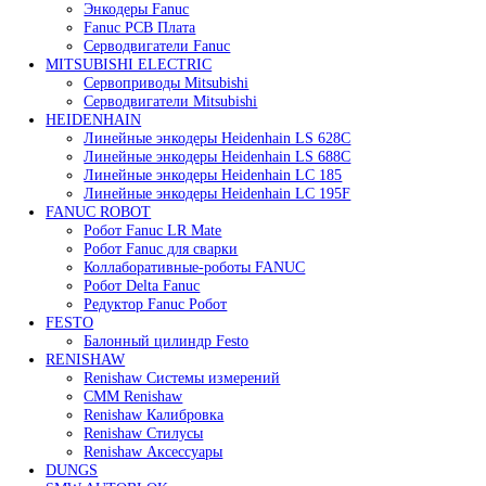
119 909
₽
В корзину
Быстрый просмотр
Сервомотор Yaskawa SGLGW-60A253CP-E
119 909
₽
В корзину
Быстрый просмотр
Сервопак Yaskawa SGD7C-7R6A20A
119 909
₽
Все права защищены. 2023. © corp-line
+7 (499) 130-03-67; +7 (905) 952-55-66
Поиск
Меню