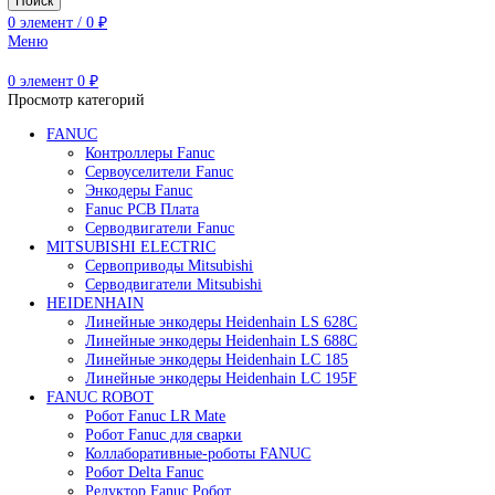
M-900
R-1000
R-2000
Коллаборативные-роботы FANUC
Редуктор Fanuc Робот
Робот Delta Fanuc
Робот Fanuc LR Mate
Робот Fanuc для сварки
Поиск
0
элемент
/
0
₽
Меню
0
элемент
0
₽
Просмотр категорий
FANUC
Контроллеры Fanuc
Сервоуселители Fanuc
Энкодеры Fanuc
Fanuc PCB Плата
Серводвигатели Fanuc
MITSUBISHI ELECTRIC