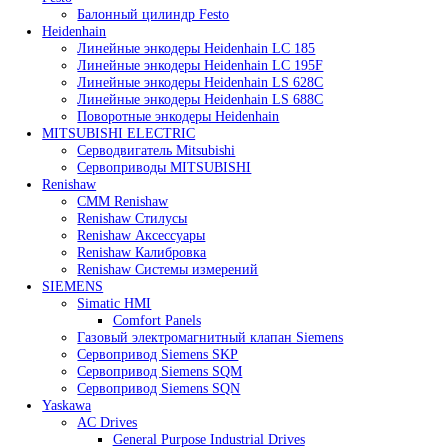
ДВИГАТЕЛЬ FANUC
Плата FANUC PCB
Энкодеры Fanuc
Festo
Балонный цилиндр Festo
Heidenhain
Линейные энкодеры Heidenhain LC 185
Линейные энкодеры Heidenhain LC 195F
Линейные энкодеры Heidenhain LS 628C
Линейные энкодеры Heidenhain LS 688C
Поворотные энкодеры Heidenhain
MITSUBISHI ELECTRIC
Серводвигатель Mitsubishi
Сервоприводы MITSUBISHI
Renishaw
CMM Renishaw
Renishaw Cтилусы
Renishaw Аксессуары
Renishaw Калибровка
Renishaw Системы измерений
SIEMENS
Simatic HMI
Comfort Panels
Газовый электромагнитный клапан Siemens