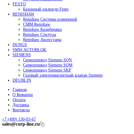
Сервоприводы Mitsubishi
Серводвигатели Mitsubishi
HEIDENHAIN
Линейные энкодеры Heidenhain LS 628C
Линейные энкодеры Heidenhain LS 688C
Линейные энкодеры Heidenhain LC 185
Линейные энкодеры Heidenhain LC 195F
FANUC ROBOT
Робот Fanuc LR Mate
Робот Fanuc для сварки
Коллаборативные-роботы FANUC
Робот Delta Fanuc
Редуктор Fanuc Робот
FESTO
Балонный цилиндр Festo
RENISHAW
Renishaw Системы измерений
CMM Renishaw
Renishaw Калибровка
Renishaw Cтилусы
Renishaw Аксессуары
DUNGS
SMW AUTOBLOK