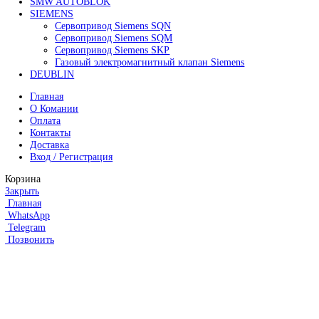
Категории
FANUC
Контроллеры Fanuc
Сервоуселители Fanuc
Энкодеры Fanuc
Fanuc PCB Плата
Серводвигатели Fanuc
MITSUBISHI ELECTRIC
Сервоприводы Mitsubishi
Серводвигатели Mitsubishi
HEIDENHAIN
Линейные энкодеры Heidenhain LS 628C
Линейные энкодеры Heidenhain LS 688C
Линейные энкодеры Heidenhain LC 185
Линейные энкодеры Heidenhain LC 195F
FANUC ROBOT
Робот Fanuc LR Mate
Робот Fanuc для сварки
Коллаборативные-роботы FANUC
Робот Delta Fanuc
Редуктор Fanuc Робот
FESTO