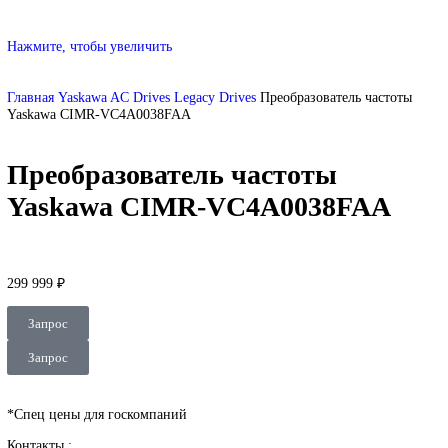
SIEMENS
Сервопривод Siemens SQN
Сервопривод Siemens SQM
Сервопривод Siemens SKP
Газовый электромагнитный клапан Siemens
DEUBLIN
Главная
О Комании
Оплата
Доставка
Контакты
+7 (499) 130-03-67
sales@corp-line.ru
Нажмите, чтобы увеличить
Главная
Yaskawa
AC Drives
Legacy Drives
Преобразователь част
Yaskawa CIMR-VC4A0038FAA