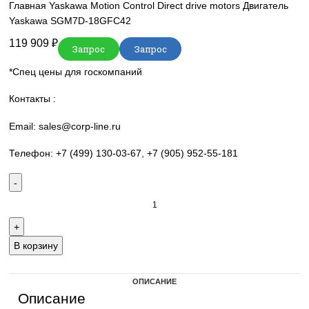
sales@corp-line.ru
Нажмите, чтобы увеличить
Главная
Yaskawa
Motion Control
Direct drive motors
Двига
Yaskawa SGM7D-18GFC42
119 909
₽
Запрос
Запрос
*Спец цены для госкомпаний
Контакты :
Email: sales@corp-line.ru
Телефон: +7 (499) 130-03-67, +7 (905) 952-55-181